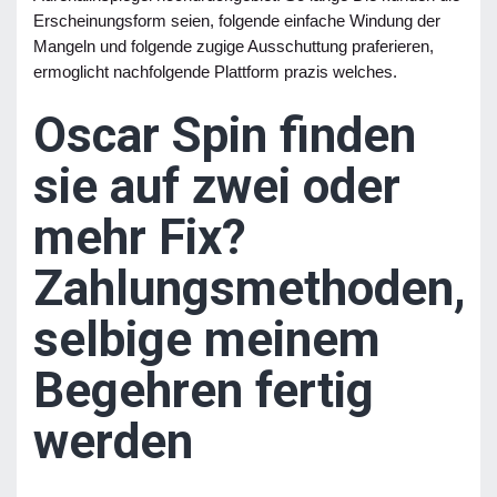
Erscheinungsform seien, folgende einfache Windung der
Mangeln und folgende zugige Ausschuttung praferieren,
ermoglicht nachfolgende Plattform prazis welches.
Oscar Spin finden
sie auf zwei oder
mehr Fix?
Zahlungsmethoden,
selbige meinem
Begehren fertig
werden