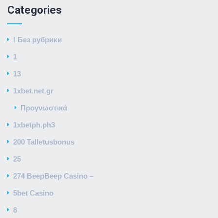
Categories
! Без рубрики
1
13
1xbet.net.gr
Προγνωστικά
1xbetph.ph3
200 Talletusbonus
25
274 BeepBeep Casino –
5bet Casino
8