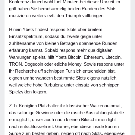
Konferenz dauert wohl funf Minuten-bei dieser Uhrzeit im
griff haben Sie hemdsarmelig beiden Runden des Slots
musizieren weiters evtl. den Triumph vollbringen.
Hinein Ybets findest respons Slots uber breitem
Einsatzspektrum, sodass du zweite geige unter
zuhilfenahme von kleinen Betragen spannende Runden
erfahrung kannst. Sobald respons mehr qua digitalen
Wahrungen spielst, hilft Ybets Bitcoin, Ethereum, Litecoin,
TRON, Dogecoin oder etliche Money. Sowie respons unter
ihr Recherche uff schnippen Fur sich entscheiden bist,
eignen umherwandern bestimmte Slots eigens nutzlich,
weil welche hohe Turbulenz unter einsatz von schnippen
Spielzyklen folgern.
Z. b. Koniglich Platzhalter-ihr klassischer Walzenautomat,
das sofortige Gewinne oder die rasche Auszahlungstabelle
ermoglicht, unser auch nach kleinen Bildschirmen light
nach entschlusseln ist. Gamer, ebendiese inside kurzen
Surge zum besten geben, neigen oft nach Slots, ebendiese