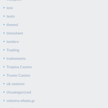
test
texts
themul
timesheet
tombro
Trading
traitements
Tropica Casino
Trumo Casino
uk casinos
Uncategorized
velwins-ellada.gr