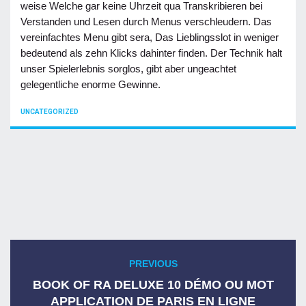
weise Welche gar keine Uhrzeit qua Transkribieren bei
Verstanden und Lesen durch Menus verschleudern. Das
vereinfachtes Menu gibt sera, Das Lieblingsslot in weniger
bedeutend als zehn Klicks dahinter finden. Der Technik halt
unser Spielerlebnis sorglos, gibt aber ungeachtet
gelegentliche enorme Gewinne.
CATEGORIES
UNCATEGORIZED
Post
PREVIOUS
Previous
navigation
post:
BOOK OF RA DELUXE 10 DÉMO OU MOT
APPLICATION DE PARIS EN LIGNE