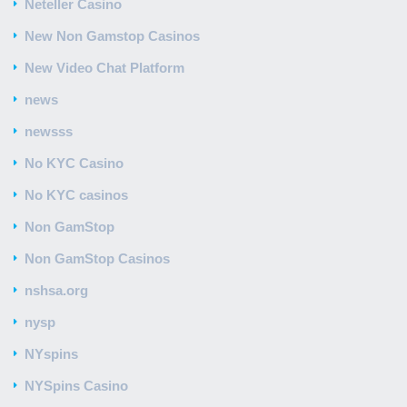
Neteller Casino
New Non Gamstop Casinos
New Video Chat Platform
news
newsss
No KYC Casino
No KYC casinos
Non GamStop
Non GamStop Casinos
nshsa.org
nysp
NYspins
NYSpins Casino