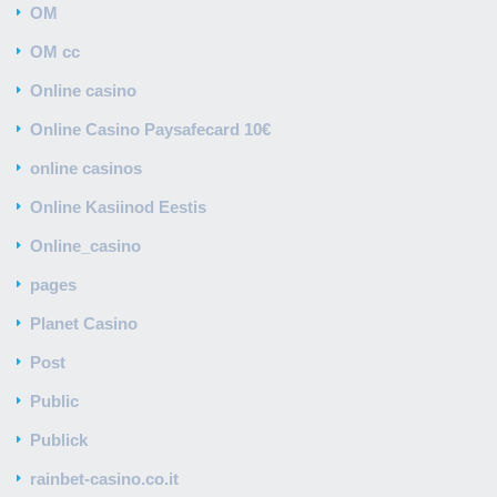
OM
OM cc
Online casino
Online Casino Paysafecard 10€
online casinos
Online Kasiinod Eestis
Online_casino
pages
Planet Casino
Post
Public
Publick
rainbet-casino.co.it