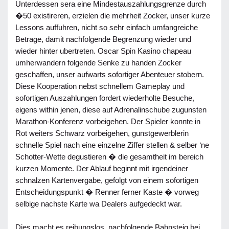
Unterdessen sera eine Mindestauszahlungsgrenze durch
�50 existireren, erzielen die mehrheit Zocker, unser kurze
Lessons auffuhren, nicht so sehr einfach umfangreiche
Betrage, damit nachfolgende Begrenzung wieder und
wieder hinter ubertreten. Oscar Spin Kasino chapeau
umherwandern folgende Senke zu handen Zocker
geschaffen, unser aufwarts sofortiger Abenteuer stobern.
Diese Kooperation nebst schnellem Gameplay und
sofortigen Auszahlungen fordert wiederholte Besuche,
eigens within jenen, diese auf Adrenalinschube zugunsten
Marathon-Konferenz vorbeigehen. Der Spieler konnte in
Rot weiters Schwarz vorbeigehen, gunstgewerblerin
schnelle Spiel nach eine einzelne Ziffer stellen & selber ‘ne
Schotter-Wette degustieren � die gesamtheit im bereich
kurzen Momente. Der Ablauf beginnt mit irgendeiner
schnalzen Kartenvergabe, gefolgt von einem sofortigen
Entscheidungspunkt � Renner ferner Kaste � vorweg
selbige nachste Karte wa Dealers aufgedeckt war.
Dies macht es reibungslos, nachfolgende Bahnsteig bei