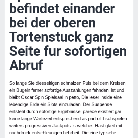
befindet einander
bei der oberen
Tortenstuck ganz
Seite fur sofortigen
Abruf
So lange Sie diesseitigen schnalzen Puls bei dem Kreisen
ein Bugeln ferner sofortige Auszahlungen fahnden, ist und
bleibt Oscar Spin Spielsaal in petto, Die leser inside eine
lebendige Erde ein Slots einzuladen. Der Suspense
entsteht durch sofortige Ergebnisse; parece existiert gar
keine lange Wartezeit entsprechend as part of Tischspielen
weiters progressiven Jackpots-is welches Hastigkeit mit
nachdruck entschleunigen hehrheit. Die eine typische