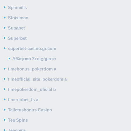
Spinmills
Stoiximan
Supabet
Superbet
superbet-casino.gr.com
Αθλητικά Στοιχήματα
t.mebonus_pokerdom a
t.meofficial_site_pokerdom a
t.mepokerdom_oficial b
t.meriobet_fs a
Talletusbonus Casino
Tea Spins
Teaspins