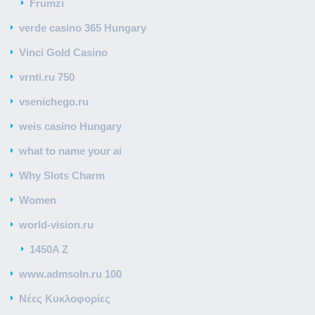
Frumzi
verde casino 365 Hungary
Vinci Gold Casino
vrnti.ru 750
vsenichego.ru
weis casino Hungary
what to name your ai
Why Slots Charm
Women
world-vision.ru
1450A Z
www.admsoln.ru 100
Νέες Κυκλοφορίες