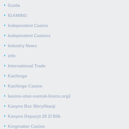
Guida
IGAMING
Independent Casino
Independent Casinos
Industry News
info
International Trade
Kachingo
Kachingo Casino
kasino-utan-svensk-licens.org2
Kasyno Bez Weryfikacji
Kasyno Depozyt 20 Zł Blik
Kingmaker Casino