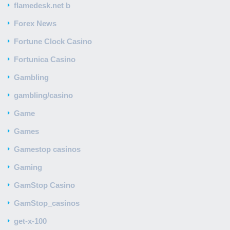
flamedesk.net b
Forex News
Fortune Clock Casino
Fortunica Casino
Gambling
gambling/casino
Game
Games
Gamestop casinos
Gaming
GamStop Casino
GamStop_casinos
get-x-100