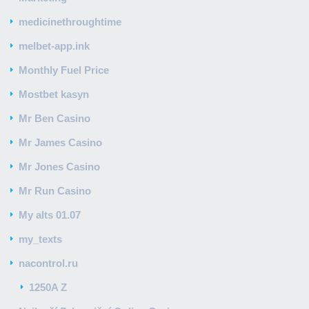
medicinethroughtime
melbet-app.ink
Monthly Fuel Price
Mostbet kasyn
Mr Ben Casino
Mr James Casino
Mr Jones Casino
Mr Run Casino
My alts 01.07
my_texts
nacontrol.ru
1250A Z