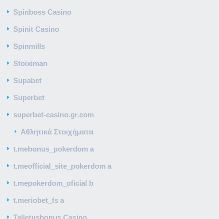
Spinboss Casino
Spinit Casino
Spinmills
Stoiximan
Supabet
Superbet
superbet-casino.gr.com
Αθλητικά Στοιχήματα
t.mebonus_pokerdom a
t.meofficial_site_pokerdom a
t.mepokerdom_oficial b
t.meriobet_fs a
Talletusbonus Casino