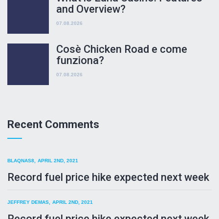
and Overview?
07.08.2026
Cosè Chicken Road e come
funziona?
07.08.2026
Recent Comments
BLAQNAS8
,
APRIL 2ND, 2021
Record fuel price hike expected next week
JEFFREY DEMAS,
APRIL 2ND, 2021
Record fuel price hike expected next week