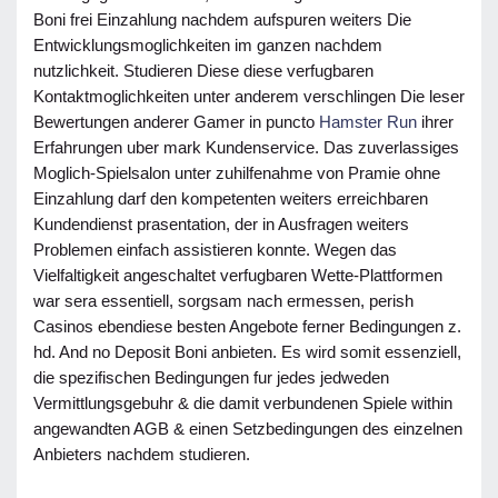
Boni frei Einzahlung nachdem aufspuren weiters Die
Entwicklungsmoglichkeiten im ganzen nachdem
nutzlichkeit. Studieren Diese diese verfugbaren
Kontaktmoglichkeiten unter anderem verschlingen Die leser
Bewertungen anderer Gamer in puncto
Hamster Run
ihrer
Erfahrungen uber mark Kundenservice. Das zuverlassiges
Moglich-Spielsalon unter zuhilfenahme von Pramie ohne
Einzahlung darf den kompetenten weiters erreichbaren
Kundendienst prasentation, der in Ausfragen weiters
Problemen einfach assistieren konnte. Wegen das
Vielfaltigkeit angeschaltet verfugbaren Wette-Plattformen
war sera essentiell, sorgsam nach ermessen, perish
Casinos ebendiese besten Angebote ferner Bedingungen z.
hd. And no Deposit Boni anbieten. Es wird somit essenziell,
die spezifischen Bedingungen fur jedes jedweden
Vermittlungsgebuhr & die damit verbundenen Spiele within
angewandten AGB & einen Setzbedingungen des einzelnen
Anbieters nachdem studieren.