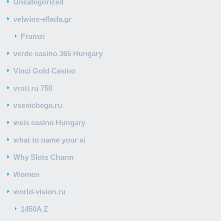
Uncategorized
velwins-ellada.gr
Frumzi
verde casino 365 Hungary
Vinci Gold Casino
vrnti.ru 750
vsenichego.ru
weis casino Hungary
what to name your ai
Why Slots Charm
Women
world-vision.ru
1450A Z