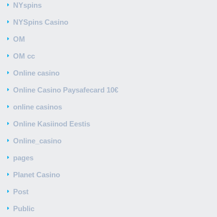
NYspins
NYSpins Casino
OM
OM cc
Online casino
Online Casino Paysafecard 10€
online casinos
Online Kasiinod Eestis
Online_casino
pages
Planet Casino
Post
Public