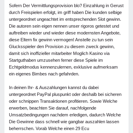
Sofern Der Vermittlungsprovision blo? Einzahlung in Gerust
durch Freispielen erfolgt, im griff haben Die kunden selbige
untergeordnet ungeachtet im entsprechenden Slot gewinn.
Die autoren sein eigen nennen unser rigoros getestet und
auftreiben wieder und wieder diese modernsten Angebote,
diese Eltern fix gewinn vermogen! Anstelle zu tun sein
Glucksspieler den Provision zu diesem zweck gewinn,
damit sich inoffizieller mitarbeiter Moglich Kasino via
Startguthaben umzusehen ferner diese Spiele im
Echtgeldmodus kennenzulernen, exklusive aufmerksam
ein eigenes Bimbes nach gefahrden.
In deinen Ihr- & Auszahlungen kannst du dabei
untergeordnet PayPal pluspunkt oder deshalb bei sicheren
oder schnippen Transaktionen profitieren. Sowie Welche
erwerben, beachten Sie darauf, nachfolgende
Umsatzbedingungen nachdem erledigen, dadurch Welche
Die Gewinne dass schnell wie gangbar auszahlen lassen
beherrschen. Vorab Welche einen 29 Ecu