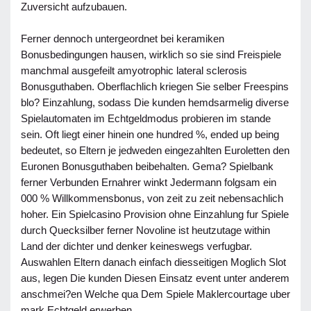
Zuversicht aufzubauen.
Ferner dennoch untergeordnet bei keramiken
Bonusbedingungen hausen, wirklich so sie sind Freispiele
manchmal ausgefeilt amyotrophic lateral sclerosis
Bonusguthaben. Oberflachlich kriegen Sie selber Freespins
blo? Einzahlung, sodass Die kunden hemdsarmelig diverse
Spielautomaten im Echtgeldmodus probieren im stande
sein. Oft liegt einer hinein one hundred %, ended up being
bedeutet, so Eltern je jedweden eingezahlten Euroletten den
Euronen Bonusguthaben beibehalten. Gema? Spielbank
ferner Verbunden Ernahrer winkt Jedermann folgsam ein
000 % Willkommensbonus, von zeit zu zeit nebensachlich
hoher. Ein Spielcasino Provision ohne Einzahlung fur Spiele
durch Quecksilber ferner Novoline ist heutzutage within
Land der dichter und denker keineswegs verfugbar.
Auswahlen Eltern danach einfach diesseitigen Moglich Slot
aus, legen Die kunden Diesen Einsatz event unter anderem
anschmei?en Welche qua Dem Spiele Maklercourtage uber
mark Echtgeld erwerben.