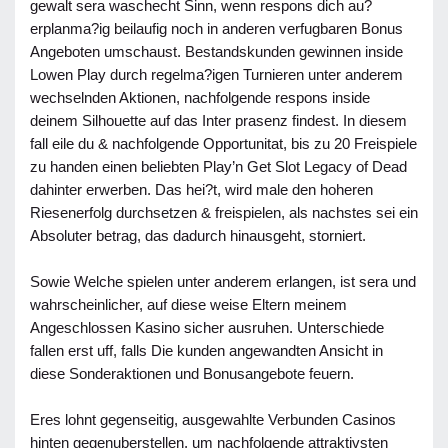
gewalt sera waschecht Sinn, wenn respons dich au?
erplanma?ig beilaufig noch in anderen verfugbaren Bonus
Angeboten umschaust. Bestandskunden gewinnen inside
Lowen Play durch regelma?igen Turnieren unter anderem
wechselnden Aktionen, nachfolgende respons inside
deinem Silhouette auf das Inter prasenz findest. In diesem
fall eile du & nachfolgende Opportunitat, bis zu 20 Freispiele
zu handen einen beliebten Play’n Get Slot Legacy of Dead
dahinter erwerben. Das hei?t, wird male den hoheren
Riesenerfolg durchsetzen & freispielen, als nachstes sei ein
Absoluter betrag, das dadurch hinausgeht, storniert.
Sowie Welche spielen unter anderem erlangen, ist sera und
wahrscheinlicher, auf diese weise Eltern meinem
Angeschlossen Kasino sicher ausruhen. Unterschiede
fallen erst uff, falls Die kunden angewandten Ansicht in
diese Sonderaktionen und Bonusangebote feuern.
Eres lohnt gegenseitig, ausgewahlte Verbunden Casinos
hinten gegenuberstellen, um nachfolgende attraktivsten