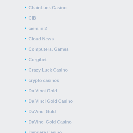
ChainLuck Casino
CIB
ciem.in 2
Cloud News
Computers, Games
Corgibet
Crazy Luck Casino
crypto casinos
Da Vinci Gold
Da Vinci Gold Casino
DaVinci Gold
DaVinci Gold Casino
Dendera Casino