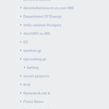
denemebonusu-tr.us.com 800
Department Of Energy
dolly casinos Hungary
dom1907.ru 505
EC
epeikon.gr
epirusblog.gr
betting
escort projects
first
flamedesk.net b
Forex News