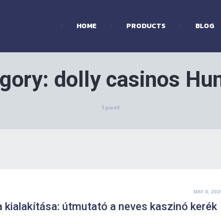
HOME
PRODUCTS
BLOG
gory:
dolly casinos Hu
1 post
POSTED
MAY 8, 202
ON
 kialakítása: útmutató a neves kaszinó kerék