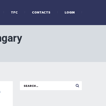
TFC
CONTACTS
LOGIN
ngary
Search
for:
6