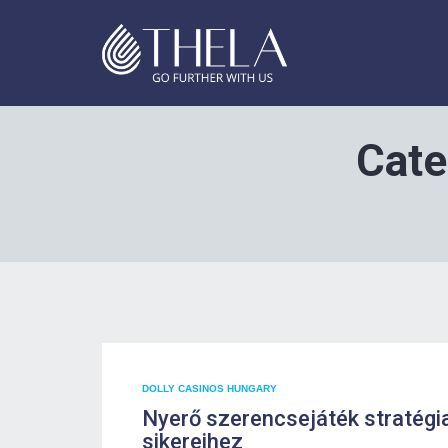
Cate
DOLLY CASINOS HUNGARY
Nyerő szerencsejáték stratégia
sikereihez