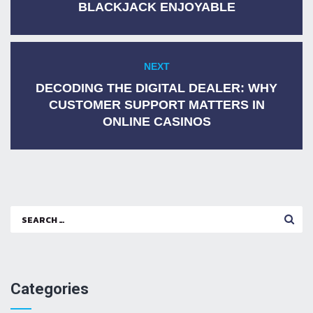
BLACKJACK ENJOYABLE
NEXT
Next
post:
DECODING THE DIGITAL DEALER: WHY
CUSTOMER SUPPORT MATTERS IN
ONLINE CASINOS
Search
for:
Categories