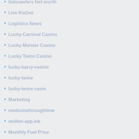
listcrawlers fort worth
Live Καζίνο
Logistics News
Lucky Carnival Casino
Lucky Meister Casino
Lucky Twice Casino
lucky-barry-casino
lucky-twice
lucky-twice-casin
Marketing
medicinethroughtime
melbet-app.ink
Monthly Fuel Price