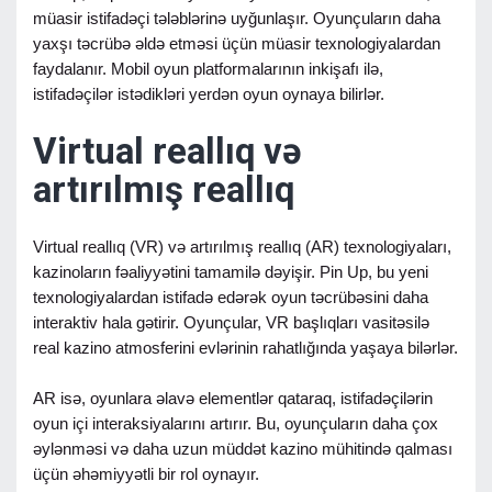
müasir istifadəçi tələblərinə uyğunlaşır. Oyunçuların daha
yaxşı təcrübə əldə etməsi üçün müasir texnologiyalardan
faydalanır. Mobil oyun platformalarının inkişafı ilə,
istifadəçilər istədikləri yerdən oyun oynaya bilirlər.
Virtual reallıq və
artırılmış reallıq
Virtual reallıq (VR) və artırılmış reallıq (AR) texnologiyaları,
kazinoların fəaliyyətini tamamilə dəyişir. Pin Up, bu yeni
texnologiyalardan istifadə edərək oyun təcrübəsini daha
interaktiv hala gətirir. Oyunçular, VR başlıqları vasitəsilə
real kazino atmosferini evlərinin rahatlığında yaşaya bilərlər.
AR isə, oyunlara əlavə elementlər qataraq, istifadəçilərin
oyun içi interaksiyalarını artırır. Bu, oyunçuların daha çox
əylənməsi və daha uzun müddət kazino mühitində qalması
üçün əhəmiyyətli bir rol oynayır.