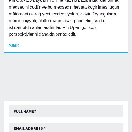
Pin Up, Azərbaycanın online kazino bazarında lider olmaq
məqsədini güdür və bu məqsədin həyata keçirilməsi üçün
mütəmadi olaraq yeni tendensiyaları izləyir. Oyunçuların
məmnuniyyəti, platformanın əsas prioritetidir və bu
istiqamətdə atılan addımlar, Pin Up-ın gələcək
perspektivlərini daha da parlaq edir.
CATEGORIES
PUBLIC