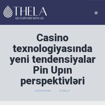
Casino
texnologiyasında
yeni tendensiyalar
Pin Upın
perspektivləri
HOMEPAGE
>
PUBLIC