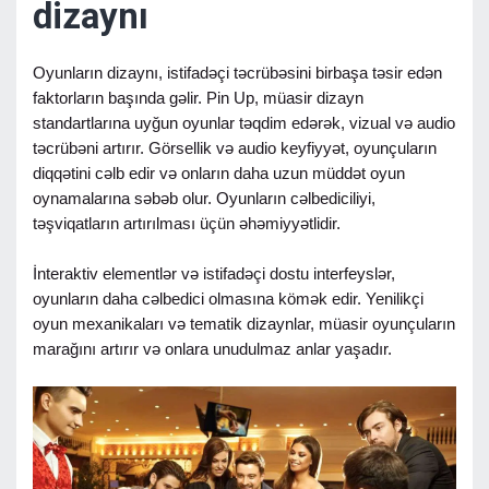
dizaynı
Oyunların dizaynı, istifadəçi təcrübəsini birbaşa təsir edən
faktorların başında gəlir. Pin Up, müasir dizayn
standartlarına uyğun oyunlar təqdim edərək, vizual və audio
təcrübəni artırır. Görsellik və audio keyfiyyət, oyunçuların
diqqətini cəlb edir və onların daha uzun müddət oyun
oynamalarına səbəb olur. Oyunların cəlbediciliyi,
təşviqatların artırılması üçün əhəmiyyətlidir.
İnteraktiv elementlər və istifadəçi dostu interfeyslər,
oyunların daha cəlbedici olmasına kömək edir. Yenilikçi
oyun mexanikaları və tematik dizaynlar, müasir oyunçuların
marağını artırır və onlara unudulmaz anlar yaşadır.