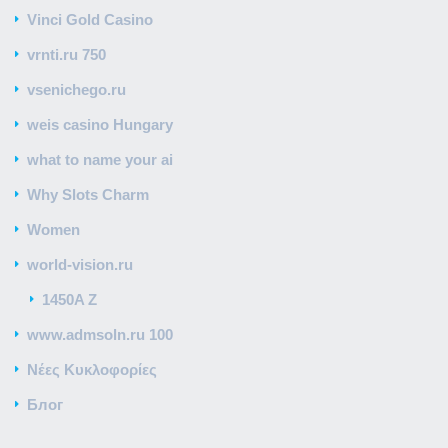
Vinci Gold Casino
vrnti.ru 750
vsenichego.ru
weis casino Hungary
what to name your ai
Why Slots Charm
Women
world-vision.ru
1450A Z
www.admsoln.ru 100
Νέες Κυκλοφορίες
Блог