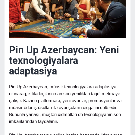
Pin Up Azerbaycan: Yeni
texnologiyalara
adaptasiya
Pin Up Azerbaycan, müasir texnologiyalara adaptasiya
olunaraq, istifadəçilərinə ən son yenilikləri təqdim etməyə
çalışır. Kazino platforması, yeni oyunlar, promosyonlar və
müasir ödəniş üsulları ilə oyunçuların diqqətini cəlb edir.
Bununla yanaşı, müştəri xidmətləri də texnologiyanın son
imkanlarından faydalanır.