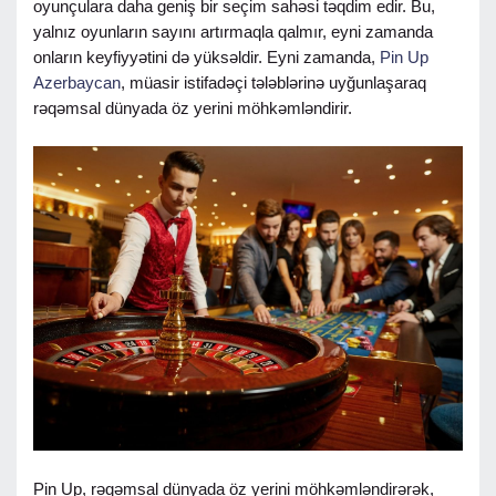
oyunçulara daha geniş bir seçim sahəsi təqdim edir. Bu,
yalnız oyunların sayını artırmaqla qalmır, eyni zamanda
onların keyfiyyətini də yüksəldir. Eyni zamanda,
Pin Up
Azerbaycan
, müasir istifadəçi tələblərinə uyğunlaşaraq
rəqəmsal dünyada öz yerini möhkəmləndirir.
Pin Up, rəqəmsal dünyada öz yerini möhkəmləndirərək,