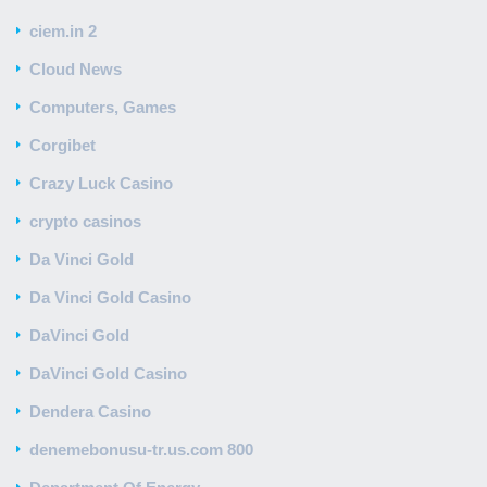
ciem.in 2
Cloud News
Computers, Games
Corgibet
Crazy Luck Casino
crypto casinos
Da Vinci Gold
Da Vinci Gold Casino
DaVinci Gold
DaVinci Gold Casino
Dendera Casino
denemebonusu-tr.us.com 800