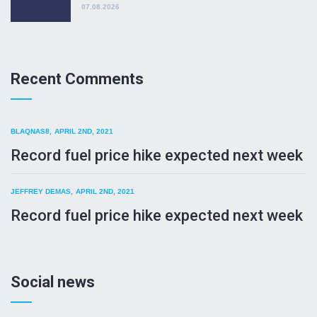
Gaming
07.08.2026
Recent Comments
BLAQNAS8
,
APRIL 2ND, 2021
Record fuel price hike expected next week
JEFFREY DEMAS,
APRIL 2ND, 2021
Record fuel price hike expected next week
Social news