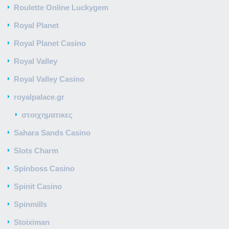
Roulette Online Luckygem
Royal Planet
Royal Planet Casino
Royal Valley
Royal Valley Casino
royalpalace.gr
στοιχηματικες
Sahara Sands Casino
Slots Charm
Spinboss Casino
Spinit Casino
Spinmills
Stoiximan