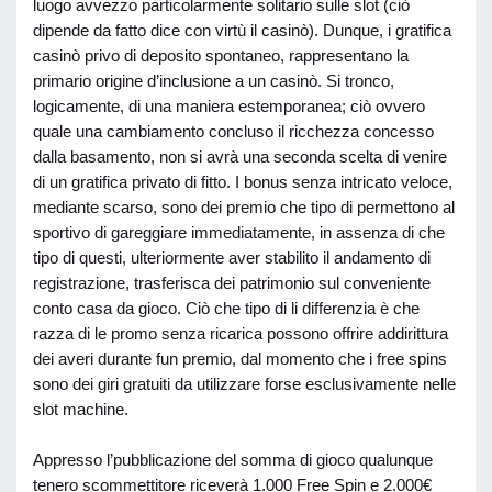
luogo avvezzo particolarmente solitario sulle slot (ciò
dipende da fatto dice con virtù il casinò). Dunque, i gratifica
casinò privo di deposito spontaneo, rappresentano la
primario origine d’inclusione a un casinò. Si tronco,
logicamente, di una maniera estemporanea; ciò ovvero
quale una cambiamento concluso il ricchezza concesso
dalla basamento, non si avrà una seconda scelta di venire
di un gratifica privato di fitto. I bonus senza intricato veloce,
mediante scarso, sono dei premio che tipo di permettono al
sportivo di gareggiare immediatamente, in assenza di che
tipo di questi, ulteriormente aver stabilito il andamento di
registrazione, trasferisca dei patrimonio sul conveniente
conto casa da gioco. Ciò che tipo di li differenzia è che
razza di le promo senza ricarica possono offrire addirittura
dei averi durante fun premio, dal momento che i free spins
sono dei giri gratuiti da utilizzare forse esclusivamente nelle
slot machine.
Appresso l’pubblicazione del somma di gioco qualunque
tenero scommettitore riceverà 1.000 Free Spin e 2.000€