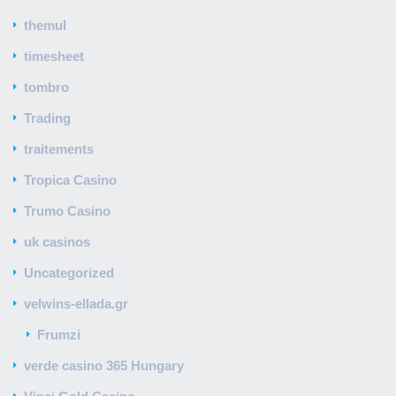
themul
timesheet
tombro
Trading
traitements
Tropica Casino
Trumo Casino
uk casinos
Uncategorized
velwins-ellada.gr
Frumzi
verde casino 365 Hungary