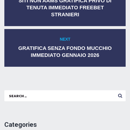
navigation
SITI NON AAMS GRATIFICA PRIVO DI
TENUTA IMMEDIATO FREEBET
STRANIERI
NEXT
Next
post:
GRATIFICA SENZA FONDO MUCCHIO
IMMEDIATO GENNAIO 2026
Search
for:
Categories