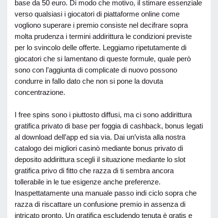
base da 50 euro. Di modo che motivo, il stimare essenziale
verso qualsiasi i giocatori di piattaforme online come
vogliono superare i premio consiste nel decifrare sopra
molta prudenza i termini addirittura le condizioni previste
per lo svincolo delle offerte. Leggiamo ripetutamente di
giocatori che si lamentano di queste formule, quale però
sono con l’aggiunta di complicate di nuovo possono
condurre in fallo dato che non si pone la dovuta
concentrazione.
I free spins sono i piuttosto diffusi, ma ci sono addirittura
gratifica privato di base per foggia di cashback, bonus legati
al download dell’app ed sia via. Dai un’vista alla nostra
catalogo dei migliori casinò mediante bonus privato di
deposito addirittura scegli il situazione mediante lo slot
gratifica privo di fitto che razza di ti sembra ancora
tollerabile in le tue esigenze anche preferenze.
Inaspettatamente una manuale passo indi ciclo sopra che
razza di riscattare un confusione premio in assenza di
intricato pronto. Un gratifica escludendo tenuta è gratis e