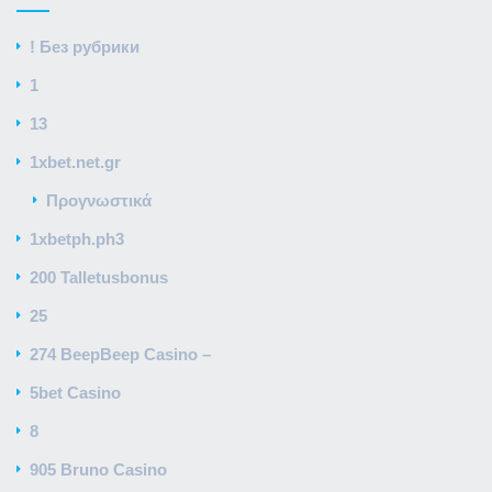
! Без рубрики
1
13
1xbet.net.gr
Προγνωστικά
1xbetph.ph3
200 Talletusbonus
25
274 BeepBeep Casino –
5bet Casino
8
905 Bruno Casino