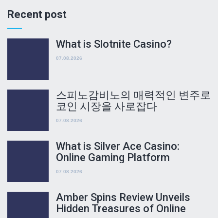
Recent post
What is Slotnite Casino?
07.08.2026
스피노감비노의 매력적인 변주로
코인 시장을 사로잡다
07.08.2026
What is Silver Ace Casino:
Online Gaming Platform
Overview
07.08.2026
Amber Spins Review Unveils
Hidden Treasures of Online