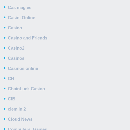
Cas mag es
Casini Online
Casino
Casino and Friends
Casino2
Casinos
Casinos online
CH
ChainLuck Casino
CIB
ciem.in 2
Cloud News
Computers, Games