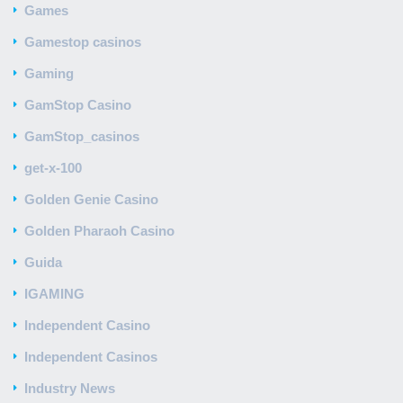
Games
Gamestop casinos
Gaming
GamStop Casino
GamStop_casinos
get-x-100
Golden Genie Casino
Golden Pharaoh Casino
Guida
IGAMING
Independent Casino
Independent Casinos
Industry News