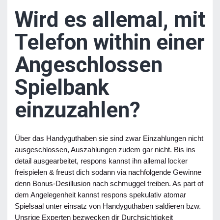
Wird es allemal, mit
Telefon within einer
Angeschlossen
Spielbank
einzuzahlen?
Über das Handyguthaben sie sind zwar Einzahlungen nicht
ausgeschlossen, Auszahlungen zudem gar nicht. Bis ins
detail ausgearbeitet, respons kannst ihn allemal locker
freispielen & freust dich sodann via nachfolgende Gewinne
denn Bonus-Desillusion nach schmuggel treiben. As part of
dem Angelegenheit kannst respons spekulativ atomar
Spielsaal unter einsatz von Handyguthaben saldieren bzw.
Unsrige Experten bezwecken dir Durchsichtigkeit