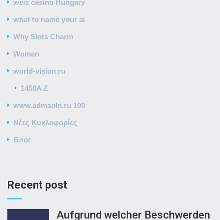
weis casino Hungary
what to name your ai
Why Slots Charm
Women
world-vision.ru
1450A Z
www.admsoln.ru 100
Νέες Κυκλοφορίες
Блог
Recent post
Aufgrund welcher Beschwerden