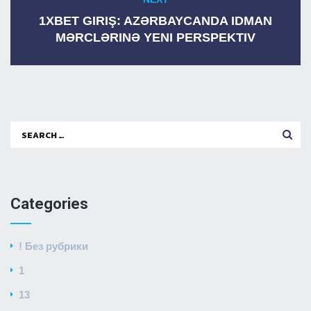
Next
post:
1XBET GIRIŞ: AZƏRBAYCANDA IDMAN
MƏRCLƏRINƏ YENI PERSPEKTIV
Search
for:
Categories
! Без рубрики
1
13