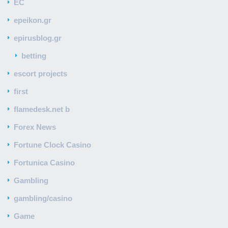
EC
epeikon.gr
epirusblog.gr
betting
escort projects
first
flamedesk.net b
Forex News
Fortune Clock Casino
Fortunica Casino
Gambling
gambling/casino
Game