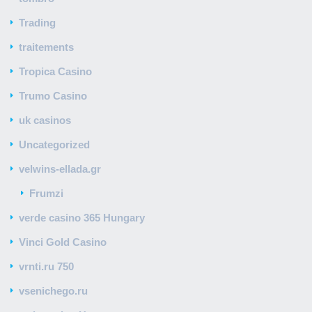
Trading
traitements
Tropica Casino
Trumo Casino
uk casinos
Uncategorized
velwins-ellada.gr
Frumzi
verde casino 365 Hungary
Vinci Gold Casino
vrnti.ru 750
vsenichego.ru