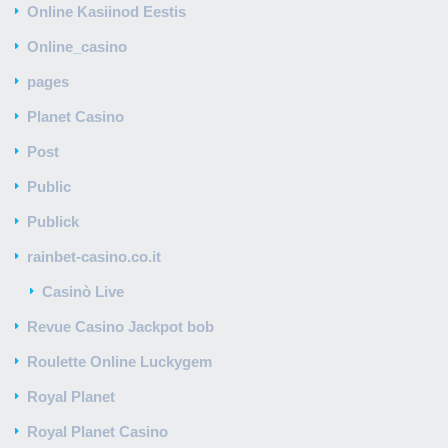
Online Kasiinod Eestis
Online_casino
pages
Planet Casino
Post
Public
Publick
rainbet-casino.co.it
Casinò Live
Revue Casino Jackpot bob
Roulette Online Luckygem
Royal Planet
Royal Planet Casino