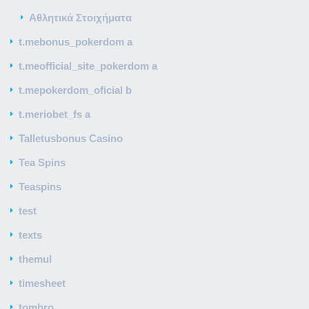
Αθλητικά Στοιχήματα
t.mebonus_pokerdom a
t.meofficial_site_pokerdom a
t.mepokerdom_oficial b
t.meriobet_fs a
Talletusbonus Casino
Tea Spins
Teaspins
test
texts
themul
timesheet
tombro