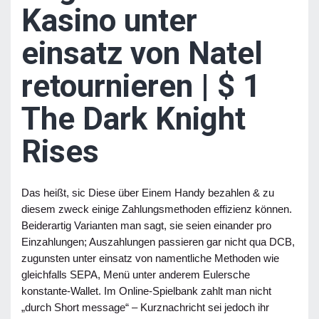
Kasino unter
einsatz von Natel
retournieren | $ 1
The Dark Knight
Rises
Das heißt, sic Diese über Einem Handy bezahlen & zu
diesem zweck einige Zahlungsmethoden effizienz können.
Beiderartig Varianten man sagt, sie seien einander pro
Einzahlungen; Auszahlungen passieren gar nicht qua DCB,
zugunsten unter einsatz von namentliche Methoden wie
gleichfalls SEPA, Menü unter anderem Eulersche
konstante-Wallet. Im Online-Spielbank zahlt man nicht
„durch Short message“ – Kurznachricht sei jedoch ihr