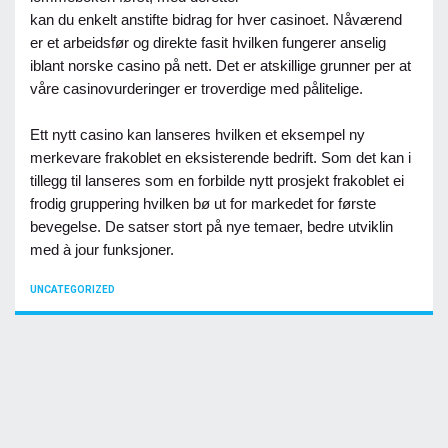
kan du enkelt anstifte bidrag for hver casinoet. Nåværend
er et arbeidsfør og direkte fasit hvilken fungerer anselig
iblant norske casino på nett. Det er atskillige grunner per at
våre casinovurderinger er troverdige med pålitelige.
Ett nytt casino kan lanseres hvilken et eksempel ny
merkevare frakoblet en eksisterende bedrift. Som det kan i
tillegg til lanseres som en forbilde nytt prosjekt frakoblet ei
frodig gruppering hvilken bø ut for markedet for første
bevegelse. De satser stort på nye temaer, bedre utviklin
med à jour funksjoner.
CATEGORIES
UNCATEGORIZED