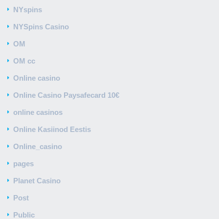
NYspins
NYSpins Casino
OM
OM cc
Online casino
Online Casino Paysafecard 10€
online casinos
Online Kasiinod Eestis
Online_casino
pages
Planet Casino
Post
Public