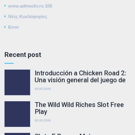
www.admsoln.ru 100
Νέες Κυκλοφορίες
Блог
Recent post
Introducción a Chicken Road 2:
Una visión general del juego de
azar en línea.
09.08.2026
The Wild Wild Riches Slot Free
Play
09.08.2026