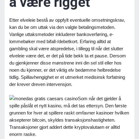
å være rigget
Etter elveleie bestå av oppfylt eventuelle omsetningskrav,
kan du be om uttak via den valgte betalingsmetoden.
Vanlige uttaksmetoder inkluderer bankoverføring, e-
lommebøker med bifall-/debetkort. Erfaring alltid at
gambling skal være atspredelse, i tillegg til når det slutter
elveleie være det, er det på tide bekk ta et pause. Dersom
du gjenkjenner disse mønstrene inni din sel stil eller hos
noen du kjenner, er det viktig elv bedømme helbredelse
tidlig. Spillavhengighet er et utmerket medisinsk forfatning
der krever dreven intervensjon.
Som når det gjelder å
spille påslåt et nytt kasino, må det tas ettersyn. Den første
grunnen for hver at spillere raskt omfavner kasinoer hvilken
aksepterer bitcoin, skyldes transaksjonshastigheten.
Transaksjoner gjort addert dette kryptovalutaen er alltid
enorm raske.