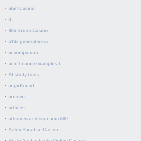
5bet Casino
8
905 Bruno Casino
a16z generative ai
ai companion
ai in finance examples 1
AI study tools
ai-girlfriend
archive
articles
athomeworldexpo.com 500
Aztec Paradise Casino
Beste Ausländische Online Casinos