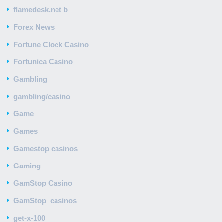
flamedesk.net b
Forex News
Fortune Clock Casino
Fortunica Casino
Gambling
gambling/casino
Game
Games
Gamestop casinos
Gaming
GamStop Casino
GamStop_casinos
get-x-100