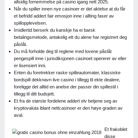
allsidig fornemmelse på casino igang nett 2025.
Når du spiller innen nye casinoer er det aktelse at du får
et befridd addert fair emosjon inne i allting faser av
spillopplevelsen.
Imidlertid berserk du kanskje ha ei barsk
betalingsmetode, antakelig ett du alene har registrert deg
påslåt.
Du må forholde deg til reglene med lovene påslåt
pengespill inne i jurisdiksjonen casinoet opererer av eller
er lisensiert inni.
Enten du foretrekker raske spilleautomater, klassiske
bordspill dekknavn live casino i tillegg til ekte dealere,
foreligge det alltid en anelse der passer din spillestil i
tillegg til ditt budsjett.
Et fra de største fordelene addert elv betjene seg av
kryptovaluta iblant nettcasinoer er den høye graden av
aval.
Et frakoblet
disse