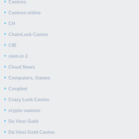
Casinos
Casinos online
CH
ChainLuck Casino
CIB
ciem.in 2
Cloud News
Computers, Games
Corgibet
Crazy Luck Casino
crypto casinos
Da Vinci Gold
Da Vinci Gold Casino