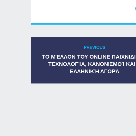
Post
PREVIOUS
Previous
navigation
post:
ΤΟ ΜΈΛΛΟΝ ΤΟΥ ONLINE ΠΑΙΧΝΙΔ
ΤΕΧΝΟΛΟΓΊΑ, ΚΑΝΟΝΙΣΜΟΊ ΚΑΙ
ΕΛΛΗΝΙΚΉ ΑΓΟΡΆ