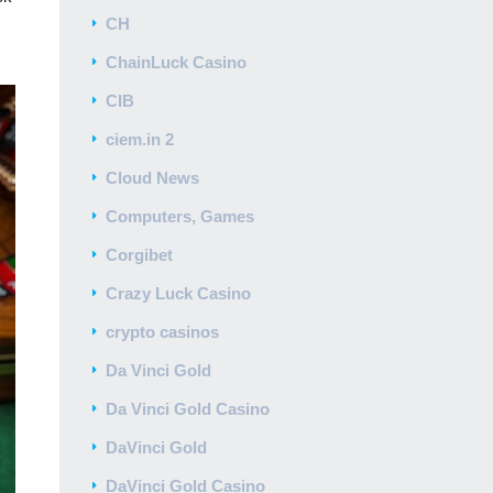
CH
ChainLuck Casino
CIB
ciem.in 2
Cloud News
Computers, Games
Corgibet
Crazy Luck Casino
crypto casinos
Da Vinci Gold
Da Vinci Gold Casino
DaVinci Gold
DaVinci Gold Casino