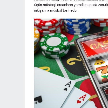
üçün müstəqil orqanların yaradılması da zəruri
inkişafına müsbət təsir edər.