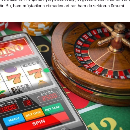
dir. Bu, həm müştərilərin etimadını artırar, həm də sektorun ümumi