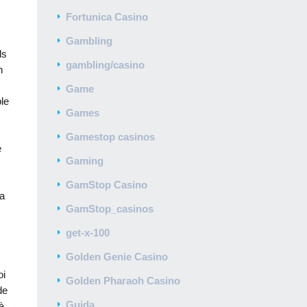
Fortunica Casino
Gambling
ls
gambling/casino
n
Game
le
Games
Gamestop casinos
e
Gaming
GamStop Casino
la
GamStop_casinos
get-x-100
Golden Genie Casino
oi
Golden Pharaoh Casino
de
Guida
à