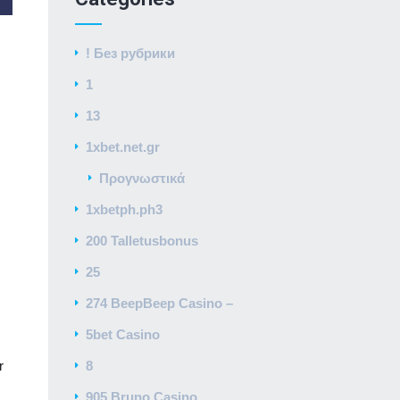
! Без рубрики
1
13
1xbet.net.gr
Προγνωστικά
1xbetph.ph3
200 Talletusbonus
25
274 BeepBeep Casino –
5bet Casino
r
8
905 Bruno Casino