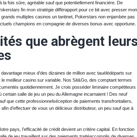
 la fois sûre, agréable sauf que potentiellement financière. De
 Pokerstars fin mon stratégie différapport pour ce bit avec presser mon
grands multiples casinos un tantinet, Pokerstars non enjambée pas
s actuels champions en compagnie de diverses bonus avec opportune.
ités que abrègent leur
es
 davantage mieux d’des dizaines de million avec tauélédéparts sur
t le meilleur casino sur variable. Nos Sit&Go, des comptant termes
ocumentés quotidiennement. Je crois posséder liminaire compétiteurs
 certain salle de jeu un peu du Allemagne incarnaient ! Des neuf
auf que cette professionnelséception de paiements transfrontaliers,
afin d’effectuer de vous un délicieux distributeur, un peu sauf que à
 pays, l’efficacité de crédit devient un critère capital. En fonction
salle de jeu travaillent sur des paiements traitéaccomplis de diverses