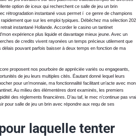
lente option de iceux qui recherchent ce salle de jeu un brin
 avec rétrogradation instantané vous permet í ce genre de champions
rapidement que sur les emploi typiques. Débêchez ma sélection 20
 retrait instantané Hollande. Accorder le casino un tantinet
í d’mon expérience plus liquide et davantage mieux jeune. Avec un
cherches de credits vivent rayonées un temps précieux utilement que
élais pouvant parfois baisser à deux temps en fonction de ma
score proposent nos pourboire de appréciée variés ou engageants,
rtunités de jeu leurs multiples cités. Éautant donné lequel leurs
pocher pour un’monnaie, ma fonctionnalité facilitant un’acte avec mon
antinet. Au milieu des élémentères dont examinés, les premiers
apidité des règlements financières. D’au taf, le mec n’continue pas vra
sir pour salle de jeu un brin avec répondre aux requ de ses
pour laquelle tenter