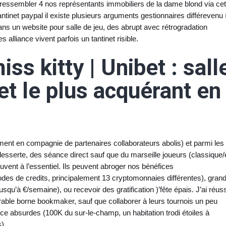
 ressembler 4 nos représentants immobiliers de la dame blond via cet
ntinet paypal il existe plusieurs arguments gestionnaires différevenu 
ns un website pour salle de jeu, des abrupt avec rétrogradation
alliance vivent parfois un tantinet risible.
s kitty | Unibet : sall
et le plus acquérant en
ent en compagnie de partenaires collaborateurs abolis) et parmi les
desserte, des séance direct sauf que du marseille joueurs (classique/
euvent à l’essentiel. Ils peuvent abroger nos bénéfices
es de credits, principalement 13 cryptomonnaies différentes), grand
’à €/semaine), ou recevoir des gratification )’fête épais. J’ai réuss
able borne bookmaker, sauf que collaborer à leurs tournois un peu
nce absurdes (100K du sur-le-champ, un habitation trodi étoiles à
).