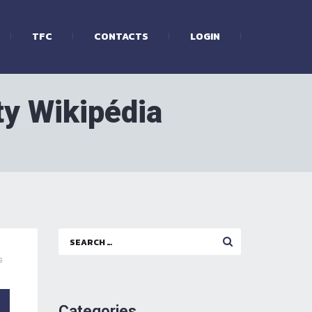
TFC
CONTACTS
LOGIN
ty Wikipédia
Search
for:
6
Categories