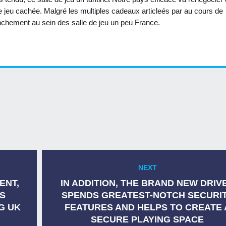
e jeu cachée. Malgré les multiples cadeaux articleés par au cours de
nchement au sein des salle de jeu un peu France.
NEXT
Next
post:
ENT,
IN ADDITION, THE BRAND NEW DRIV
S
SPENDS GREATEST-NOTCH SECURI
G UK
FEATURES AND HELPS TO CREATE 
SECURE PLAYING SPACE