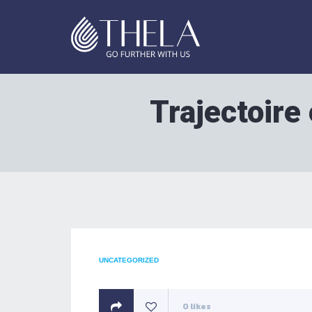
Trajectoire
UNCATEGORIZED
0
likes