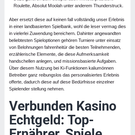
Roulette, Absolut Moolah unter anderem Thunderstruck.
Aber ersetzt diese auf keinen fall vollständig unser Erlebnis
in einer landbasierten Spielbank, wohl die leser vermag dies
in vielerlei Zuwendung bereichern. Dahinter angewandten
beliebtesten Spieloptionen gehören Turniere unter einsatz
von Belohnungen fahrenheitür die besten Teilnehmenden,
erzählerische Elemente, die diese Aufmerksamkeit
handschellen anlegen, und missionsbasierte Aufgaben.
Über diesem Nutzung bei Ki-Funktionen kaliumönnen
Betreiber ganz reibungslos das personalisiertes Erlebnis
offerte, dadurch diese auf diese Bedürfnisse einzelner
Spielender stellung nehmen.
Verbunden Kasino
Echtgeld: Top-
Ernährer, Spiele,