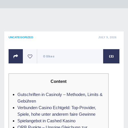
POSTED
UNCATEGORIZED
JULY 9, 2026
ON
0
likes
(2)
Content
Gutschriften in Casinoly – Methoden, Limits &
Gebühren
Verbunden Casino Echtgeld: Top-Provider,
Spiele, hohe unter anderem faire Gewinne
Spielangebot in Cashed Kasino
ORB Punkte – Unsrige Gleichung zur