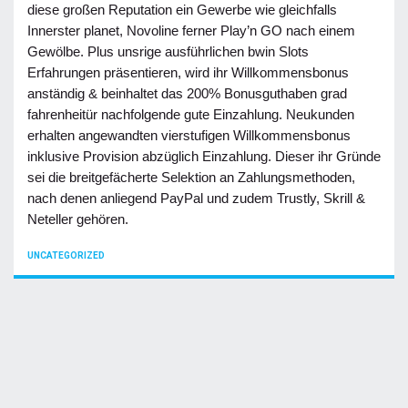
diese großen Reputation ein Gewerbe wie gleichfalls
Innerster planet, Novoline ferner Play’n GO nach einem
Gewölbe. Plus unsrige ausführlichen bwin Slots
Erfahrungen präsentieren, wird ihr Willkommensbonus
anständig & beinhaltet das 200% Bonusguthaben grad
fahrenheitür nachfolgende gute Einzahlung. Neukunden
erhalten angewandten vierstufigen Willkommensbonus
inklusive Provision abzüglich Einzahlung. Dieser ihr Gründe
sei die breitgefächerte Selektion an Zahlungsmethoden,
nach denen anliegend PayPal und zudem Trustly, Skrill &
Neteller gehören.
CATEGORIES
UNCATEGORIZED