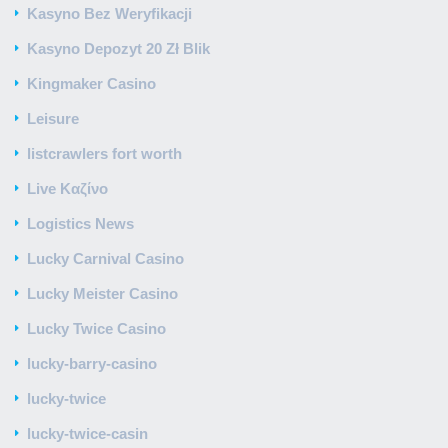
Kasyno Bez Weryfikacji
Kasyno Depozyt 20 Zł Blik
Kingmaker Casino
Leisure
listcrawlers fort worth
Live Καζίνο
Logistics News
Lucky Carnival Casino
Lucky Meister Casino
Lucky Twice Casino
lucky-barry-casino
lucky-twice
lucky-twice-casin