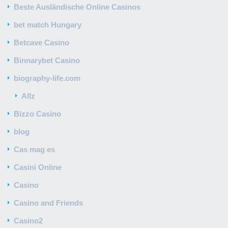
Beste Ausländische Online Casinos
bet match Hungary
Betcave Casino
Binnarybet Casino
biography-life.com
Allz
Bizzo Casino
blog
Cas mag es
Casini Online
Casino
Casino and Friends
Casino2