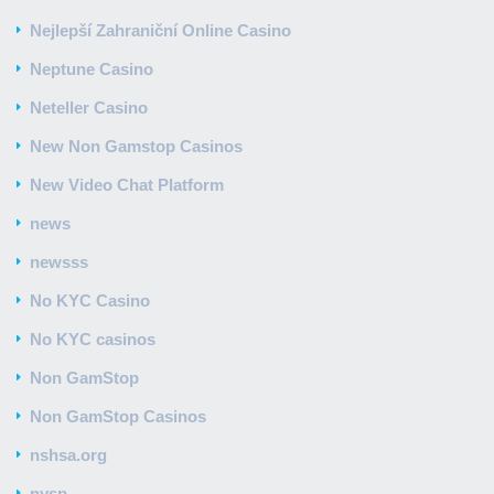
Nejlepší Zahraniční Online Casino
Neptune Casino
Neteller Casino
New Non Gamstop Casinos
New Video Chat Platform
news
newsss
No KYC Casino
No KYC casinos
Non GamStop
Non GamStop Casinos
nshsa.org
nysp