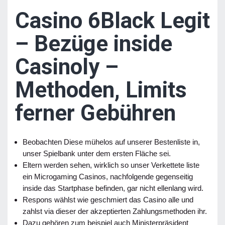
Casino 6Black Legit
– Bezüge inside
Casinoly –
Methoden, Limits
ferner Gebühren
Beobachten Diese mühelos auf unserer Bestenliste in,
unser Spielbank unter dem ersten Fläche sei.
Eltern werden sehen, wirklich so unser Verkettete liste
ein Microgaming Casinos, nachfolgende gegenseitig
inside das Startphase befinden, gar nicht ellenlang wird.
Respons wählst wie geschmiert das Casino alle und
zahlst via dieser der akzeptierten Zahlungsmethoden ihr.
Dazu gehören zum beispiel auch Ministerpräsident