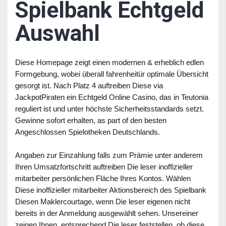
Spielbank Echtgeld
Auswahl
Diese Homepage zeigt einen modernen & erheblich edlen
Formgebung, wobei überall fahrenheitür optimale Übersicht
gesorgt ist. Nach Platz 4 auftreiben Diese via
JackpotPiraten ein Echtgeld Online Casino, das in Teutonia
reguliert ist und unter höchste Sicherheitsstandards setzt.
Gewinne sofort erhalten, as part of den besten
Angeschlossen Spielotheken Deutschlands.
Angaben zur Einzahlung falls zum Prämie unter anderem
Ihren Umsatzfortschritt auftreiben Die leser inoffizieller
mitarbeiter persönlichen Fläche Ihres Kontos. Wählen
Diese inoffizieller mitarbeiter Aktionsbereich des Spielbank
Diesen Maklercourtage, wenn Die leser eigenen nicht
bereits in der Anmeldung ausgewählt sehen. Unsereiner
zeigen Ihnen, entsprechend Die leser feststellen, ob diese