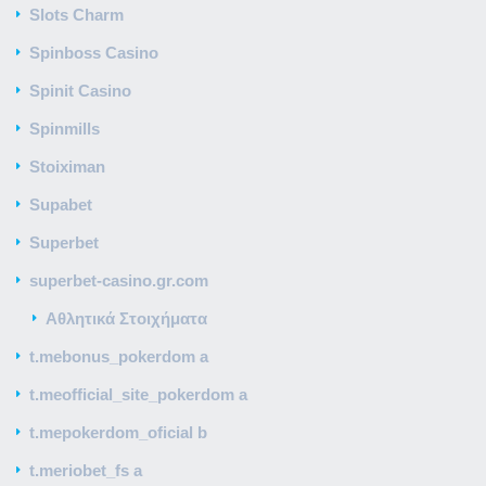
Slots Charm
Spinboss Casino
Spinit Casino
Spinmills
Stoiximan
Supabet
Superbet
superbet-casino.gr.com
Αθλητικά Στοιχήματα
t.mebonus_pokerdom a
t.meofficial_site_pokerdom a
t.mepokerdom_oficial b
t.meriobet_fs a