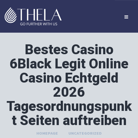
Bestes Casino
6Black Legit Online
Casino Echtgeld
2026
Tagesordnungspunk
t Seiten auftreiben
HOMEPAGE
>
UNCATEGORIZED