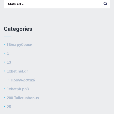
Search
for:
Categories
! Без рубрики
1
13
1xbet.net.gr
Προγνωστικά
1xbetph.ph3
200 Talletusbonus
25