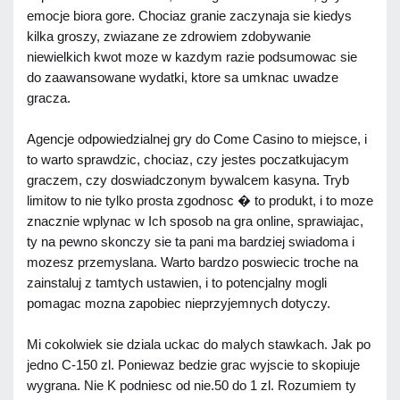
emocje biora gore. Chociaz granie zaczynaja sie kiedys
kilka groszy, zwiazane ze zdrowiem zdobywanie
niewielkich kwot moze w kazdym razie podsumowac sie
do zaawansowane wydatki, ktore sa umknac uwadze
gracza.
Agencje odpowiedzialnej gry do Come Casino to miejsce, i
to warto sprawdzic, chociaz, czy jestes poczatkujacym
graczem, czy doswiadczonym bywalcem kasyna. Tryb
limitow to nie tylko prosta zgodnosc � to produkt, i to moze
znacznie wplynac w Ich sposob na gra online, sprawiajac,
ty na pewno skonczy sie ta pani ma bardziej swiadoma i
mozesz przemyslana. Warto bardzo poswiecic troche na
zainstaluj z tamtych ustawien, i to potencjalny mogli
pomagac mozna zapobiec nieprzyjemnych dotyczy.
Mi cokolwiek sie dziala uckac do malych stawkach. Jak po
jedno C-150 zl. Poniewaz bedzie grac wyjscie to skopiuje
wygrana. Nie K podniesc od nie.50 do 1 zl. Rozumiem ty