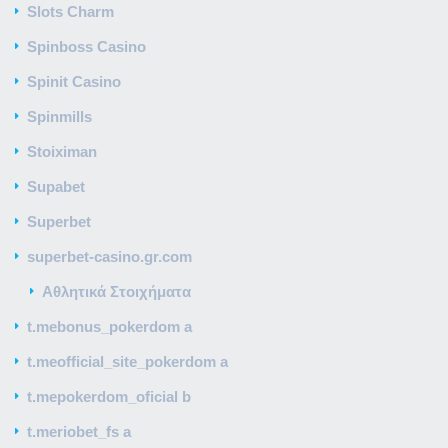
Slots Charm
Spinboss Casino
Spinit Casino
Spinmills
Stoiximan
Supabet
Superbet
superbet-casino.gr.com
Αθλητικά Στοιχήματα
t.mebonus_pokerdom a
t.meofficial_site_pokerdom a
t.mepokerdom_oficial b
t.meriobet_fs a