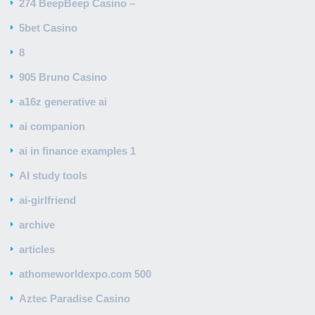
274 BeepBeep Casino –
5bet Casino
8
905 Bruno Casino
a16z generative ai
ai companion
ai in finance examples 1
AI study tools
ai-girlfriend
archive
articles
athomeworldexpo.com 500
Aztec Paradise Casino