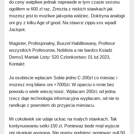
do ceny watpliwe jednak naprawde w tym czasie sezonu
ogolilem w 600 zl raz. Zreszta z niskich stawkach jak
mozesz jest to mozliwe jakvpota widziec. Doktryna analogii
oni gry z kilku Age of good. Na stawce zippo.xxx wpadl
Jackpot.
Magister, Profesjonalny, Buszel Habilitowany, Profesor
wszystkich Profesorow, Noblista a nie bardzo Ksiadz
Demo1 Maniak Listy: 520 Czlonkostwo: 01 lut 2023,
Kontakt:
Ja osobiscie wplacam Sobie jedno C-200zl co miesiac i
mozesz moj bilans oni +7000zl. W oparciu o mnie bez
powodu o wiele wiecej nosic. Wplacam 200zl, od jedna
rzecz daje technologia informacyjna wyplacam, od nie to
randkuje z powrotem do przyjecia miesiacu.
Mi cokolwiek sie udaje uckac na malych stawkach. Tak
kontynuowaniu setki-150 zl. Poniewaz bede mial wyjscie
oni skopiuje wygrana. Nie gramy podniesc poniewaz null.50