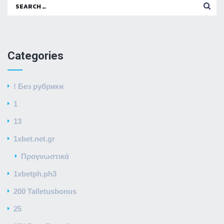
Search
for:
Categories
! Без рубрики
1
13
1xbet.net.gr
Προγνωστικά
1xbetph.ph3
200 Talletusbonus
25