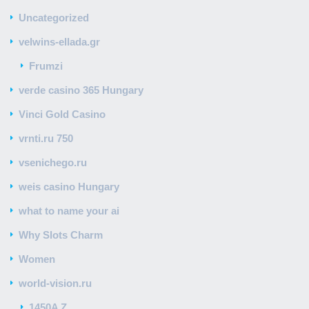
Uncategorized
velwins-ellada.gr
Frumzi
verde casino 365 Hungary
Vinci Gold Casino
vrnti.ru 750
vsenichego.ru
weis casino Hungary
what to name your ai
Why Slots Charm
Women
world-vision.ru
1450A Z