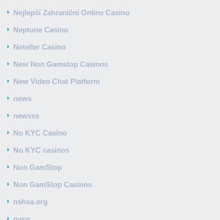
Nejlepší Zahraniční Online Casino
Neptune Casino
Neteller Casino
New Non Gamstop Casinos
New Video Chat Platform
news
newsss
No KYC Casino
No KYC casinos
Non GamStop
Non GamStop Casinos
nshsa.org
nysp