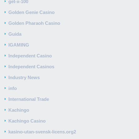
get-x-100
Golden Genie Casino
Golden Pharaoh Casino
Guida
IGAMING
Independent Casino
Independent Casinos
Industry News
info
International Trade
Kachingo
Kachingo Casino
kasino-utan-svensk-licens.org2