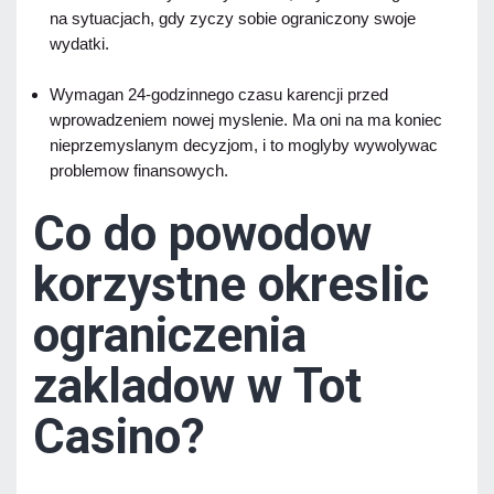
na sytuacjach, gdy zyczy sobie ograniczony swoje
wydatki.
Wymagan 24-godzinnego czasu karencji przed
wprowadzeniem nowej myslenie. Ma oni na ma koniec
nieprzemyslanym decyzjom, i to moglyby wywolywac
problemow finansowych.
Co do powodow
korzystne okreslic
ograniczenia
zakladow w Tot
Casino?