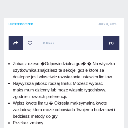
POSTED
UNCATEGORIZED
JULY 8, 2026
ON
0
likes
(3)
Zobacz czesc �Odpowiedzialna gra� � Na wtyczka
uzytkownika znajdziesz te sekcje, gdzie ktore sa
dostepne jest wlasciwie rozwiazania ustawien limitow.
Najwyzsza jakosc rodzaj limitu: Mozesz wybrac
maksimum dzienny lub moze wlasnie tygodniowy,
zgodnie z swoich preferencji.
Wpisz kwote limitu � Okresla maksymalna kwote
zakladow, ktora moze odpowiada Twojemu budzetowi i
bedziesz metody do gry.
Przekaz zmiany