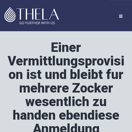
Einer
Vermittlungsprovisi
on ist und bleibt fur
mehrere Zocker
wesentlich zu
handen ebendiese
Anmeldung