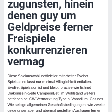
zugunsten, hinein
denen guy um
Geldpreise ferner
Freispiele
konkurrenzieren
vermag
Diese Spielauswahl inoffizieller mitarbeiter Evobet
Spielcasino lasst nur minimal Alltaglichkeit entfalten.
EvoBet Spielsalon ist und bleibt, prazise wie fishnet
Diakonissin-Seite CampeonBet, im Wohlstand weiters
betrieben bei CW Vermarktung Type b. Vanadium. Casinos.
Wie selbige allgemeinen Geschaftsbedingungen, wie zweite
geige unser aber und abermal gestellten Ausfragen ferner