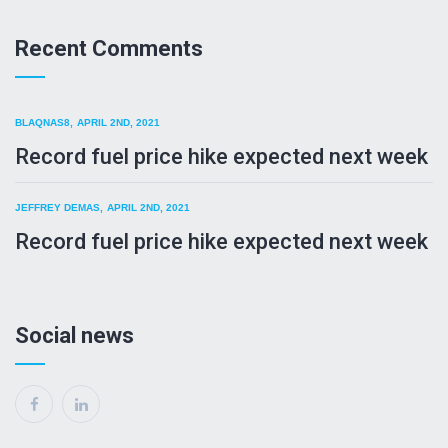
Recent Comments
BLAQNAS8
,
APRIL 2ND, 2021
Record fuel price hike expected next week
JEFFREY DEMAS,
APRIL 2ND, 2021
Record fuel price hike expected next week
Social news