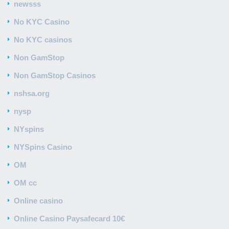
newsss
No KYC Casino
No KYC casinos
Non GamStop
Non GamStop Casinos
nshsa.org
nysp
NYspins
NYSpins Casino
OM
OM cc
Online casino
Online Casino Paysafecard 10€