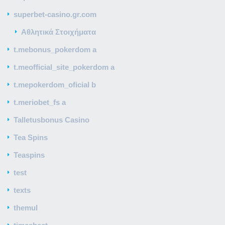
superbet-casino.gr.com
Αθλητικά Στοιχήματα
t.mebonus_pokerdom a
t.meofficial_site_pokerdom a
t.mepokerdom_oficial b
t.meriobet_fs a
Talletusbonus Casino
Tea Spins
Teaspins
test
texts
themul