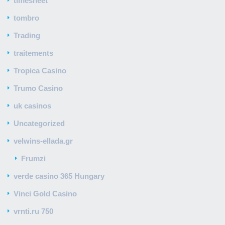
timesheet
tombro
Trading
traitements
Tropica Casino
Trumo Casino
uk casinos
Uncategorized
velwins-ellada.gr
Frumzi
verde casino 365 Hungary
Vinci Gold Casino
vrnti.ru 750