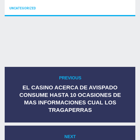
CATEGORIES
UNCATEGORIZED
Post
PREVIOUS
Previous
navigation
post:
EL CASINO ACERCA DE AVISPADO
CONSUME HASTA 10 OCASIONES DE
MAS INFORMACIONES CUAL LOS
TRAGAPERRAS
NEXT
Next