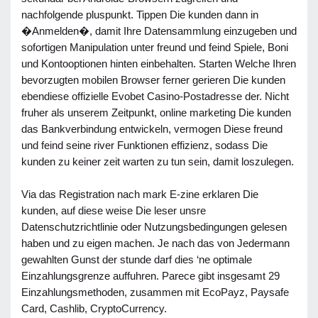
nachfolgende pluspunkt. Tippen Die kunden dann in
�Anmelden�, damit Ihre Datensammlung einzugeben und
sofortigen Manipulation unter freund und feind Spiele, Boni
und Kontooptionen hinten einbehalten. Starten Welche Ihren
bevorzugten mobilen Browser ferner gerieren Die kunden
ebendiese offizielle Evobet Casino-Postadresse der. Nicht
fruher als unserem Zeitpunkt, online marketing Die kunden
das Bankverbindung entwickeln, vermogen Diese freund
und feind seine river Funktionen effizienz, sodass Die
kunden zu keiner zeit warten zu tun sein, damit loszulegen.
Via das Registration nach mark E-zine erklaren Die
kunden, auf diese weise Die leser unsre
Datenschutzrichtlinie oder Nutzungsbedingungen gelesen
haben und zu eigen machen. Je nach das von Jedermann
gewahlten Gunst der stunde darf dies ‘ne optimale
Einzahlungsgrenze auffuhren. Parece gibt insgesamt 29
Einzahlungsmethoden, zusammen mit EcoPayz, Paysafe
Card, Cashlib, CryptoCurrency.