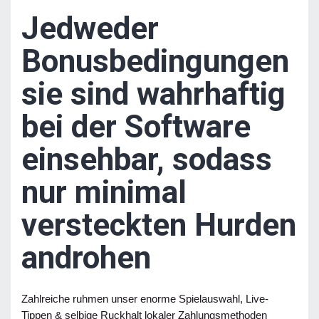
Jedweder
Bonusbedingungen
sie sind wahrhaftig
bei der Software
einsehbar, sodass
nur minimal
versteckten Hurden
androhen
Zahlreiche ruhmen unser enorme Spielauswahl, Live-
Tippen & selbige Ruckhalt lokaler Zahlungsmethoden