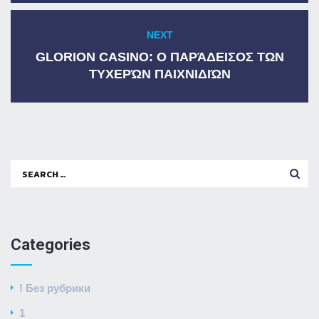
NEXT
Next
post:
GLORION CASINO: Ο ΠΑΡΆΔΕΙΣΟΣ ΤΩΝ
ΤΥΧΕΡΏΝ ΠΑΙΧΝΙΔΙΏΝ
Search
for:
Categories
! Без рубрики
1