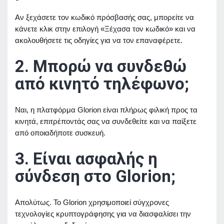
Αν ξεχάσετε τον κωδικό πρόσβασής σας, μπορείτε να
κάνετε κλικ στην επιλογή «Ξέχασα τον κωδικό» και να
ακολουθήσετε τις οδηγίες για να τον επαναφέρετε.
2. Μπορώ να συνδεθώ
από κινητό τηλέφωνο;
Ναι, η πλατφόρμα Glorion είναι πλήρως φιλική προς τα
κινητά, επιτρέποντάς σας να συνδεθείτε και να παίξετε
από οποιαδήποτε συσκευή.
3. Είναι ασφαλής η
σύνδεση στο Glorion;
Απολύτως. Το Glorion χρησιμοποιεί σύγχρονες
τεχνολογίες κρυπτογράφησης για να διασφαλίσει την