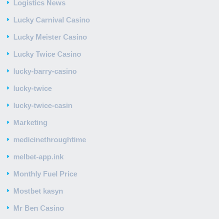
Logistics News
Lucky Carnival Casino
Lucky Meister Casino
Lucky Twice Casino
lucky-barry-casino
lucky-twice
lucky-twice-casin
Marketing
medicinethroughtime
melbet-app.ink
Monthly Fuel Price
Mostbet kasyn
Mr Ben Casino