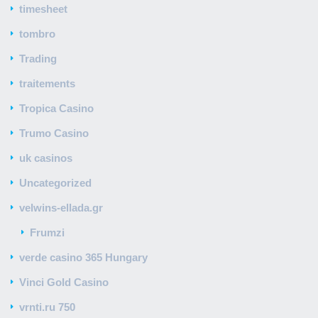
timesheet
tombro
Trading
traitements
Tropica Casino
Trumo Casino
uk casinos
Uncategorized
velwins-ellada.gr
Frumzi
verde casino 365 Hungary
Vinci Gold Casino
vrnti.ru 750