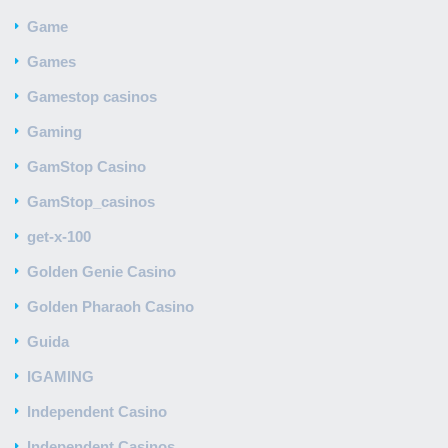
Game
Games
Gamestop casinos
Gaming
GamStop Casino
GamStop_casinos
get-x-100
Golden Genie Casino
Golden Pharaoh Casino
Guida
IGAMING
Independent Casino
Independent Casinos