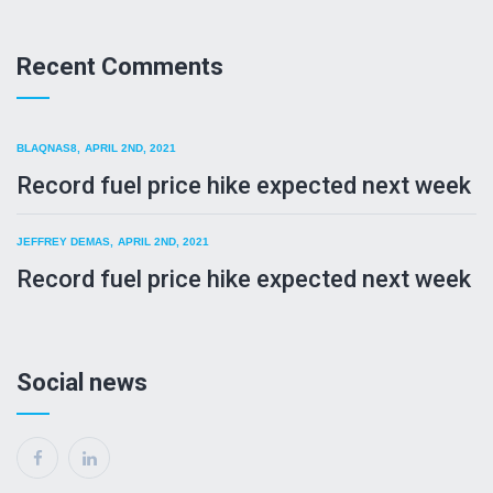
Recent Comments
BLAQNAS8
,
APRIL 2ND, 2021
Record fuel price hike expected next week
JEFFREY DEMAS,
APRIL 2ND, 2021
Record fuel price hike expected next week
Social news