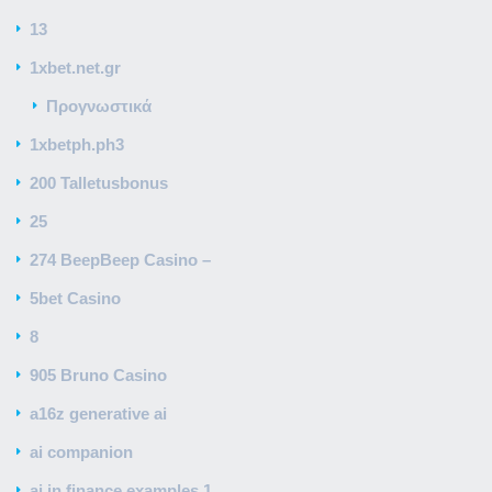
13
1xbet.net.gr
Προγνωστικά
1xbetph.ph3
200 Talletusbonus
25
274 BeepBeep Casino –
5bet Casino
8
905 Bruno Casino
a16z generative ai
ai companion
ai in finance examples 1