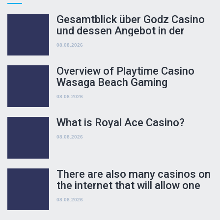
Gesamtblick über Godz Casino
und dessen Angebot in der
Online-Spielbranche
08.08.2026
Overview of Playtime Casino
Wasaga Beach Gaming
Facilities.
08.08.2026
What is Royal Ace Casino?
08.08.2026
There are also many casinos on
the internet that will allow one
gamble Combat free-of-charge
08.08.2026