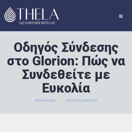
Οδηγός Σύνδεσης
στο Glorion: Πώς να
Συνδεθείτε με
Ευκολία
HOMEPAGE
>
UNCATEGORIZED