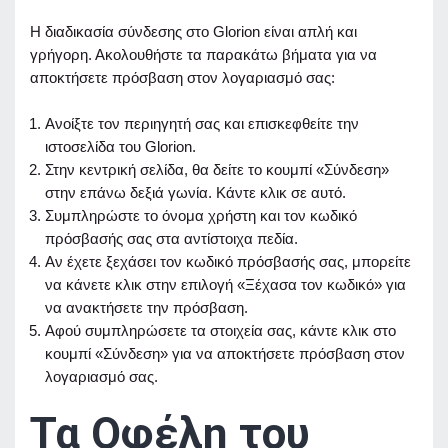
Η διαδικασία σύνδεσης στο Glorion είναι απλή και
γρήγορη. Ακολουθήστε τα παρακάτω βήματα για να
αποκτήσετε πρόσβαση στον λογαριασμό σας:
Ανοίξτε τον περιηγητή σας και επισκεφθείτε την
ιστοσελίδα του Glorion.
Στην κεντρική σελίδα, θα δείτε το κουμπί «Σύνδεση»
στην επάνω δεξιά γωνία. Κάντε κλικ σε αυτό.
Συμπληρώστε το όνομα χρήστη και τον κωδικό
πρόσβασής σας στα αντίστοιχα πεδία.
Αν έχετε ξεχάσει τον κωδικό πρόσβασής σας, μπορείτε
να κάνετε κλικ στην επιλογή «Ξέχασα τον κωδικό» για
να ανακτήσετε την πρόσβαση.
Αφού συμπληρώσετε τα στοιχεία σας, κάντε κλικ στο
κουμπί «Σύνδεση» για να αποκτήσετε πρόσβαση στον
λογαριασμό σας.
Τα Οφέλη του