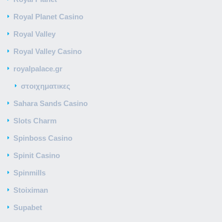
Royal Planet Casino
Royal Valley
Royal Valley Casino
royalpalace.gr
στοιχηματικες
Sahara Sands Casino
Slots Charm
Spinboss Casino
Spinit Casino
Spinmills
Stoiximan
Supabet