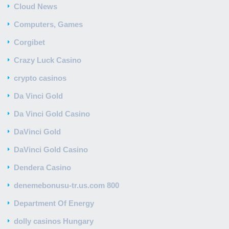
Cloud News
Computers, Games
Corgibet
Crazy Luck Casino
crypto casinos
Da Vinci Gold
Da Vinci Gold Casino
DaVinci Gold
DaVinci Gold Casino
Dendera Casino
denemebonusu-tr.us.com 800
Department Of Energy
dolly casinos Hungary