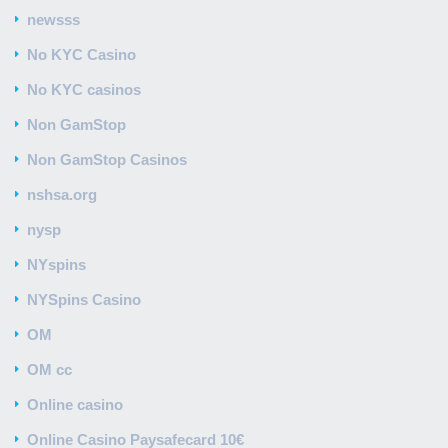
newsss
No KYC Casino
No KYC casinos
Non GamStop
Non GamStop Casinos
nshsa.org
nysp
NYspins
NYSpins Casino
OM
OM cc
Online casino
Online Casino Paysafecard 10€