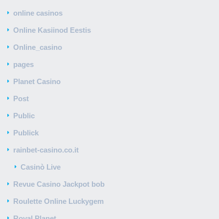
online casinos
Online Kasiinod Eestis
Online_casino
pages
Planet Casino
Post
Public
Publick
rainbet-casino.co.it
Casinò Live
Revue Casino Jackpot bob
Roulette Online Luckygem
Royal Planet