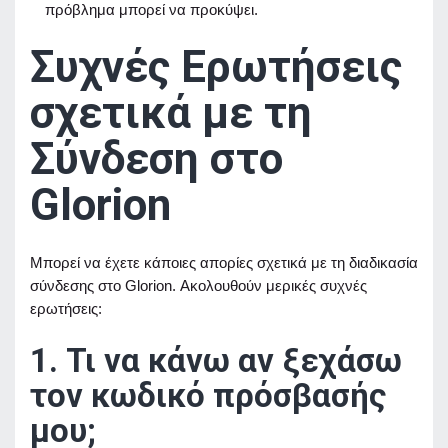
πρόβλημα μπορεί να προκύψει.
Συχνές Ερωτήσεις
σχετικά με τη
Σύνδεση στο
Glorion
Μπορεί να έχετε κάποιες απορίες σχετικά με τη διαδικασία
σύνδεσης στο Glorion. Ακολουθούν μερικές συχνές
ερωτήσεις:
1. Τι να κάνω αν ξεχάσω
τον κωδικό πρόσβασής
μου;