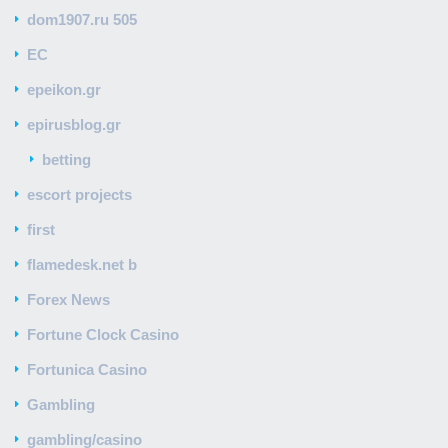
dom1907.ru 505
EC
epeikon.gr
epirusblog.gr
betting
escort projects
first
flamedesk.net b
Forex News
Fortune Clock Casino
Fortunica Casino
Gambling
gambling/casino