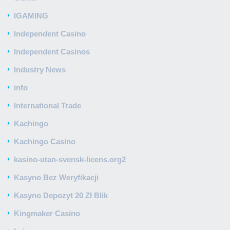
IGAMING
Independent Casino
Independent Casinos
Industry News
info
International Trade
Kachingo
Kachingo Casino
kasino-utan-svensk-licens.org2
Kasyno Bez Weryfikacji
Kasyno Depozyt 20 Zł Blik
Kingmaker Casino