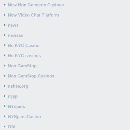
New Non Gamstop Casinos
New Video Chat Platform
news
newsss
No KYC Casino
No KYC casinos
Non GamStop
Non GamStop Casinos
nshsa.org
nysp
NYspins
NYSpins Casino
OM