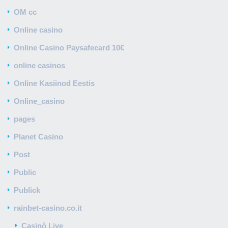
OM cc
Online casino
Online Casino Paysafecard 10€
online casinos
Online Kasiinod Eestis
Online_casino
pages
Planet Casino
Post
Public
Publick
rainbet-casino.co.it
Casinò Live