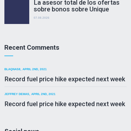
La asesor total de los ofertas
sobre bonos sobre Unique
Casino
07.08.2026
Recent Comments
BLAQNAS8
,
APRIL 2ND, 2021
Record fuel price hike expected next week
JEFFREY DEMAS,
APRIL 2ND, 2021
Record fuel price hike expected next week