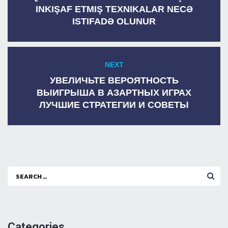
INKIŞAF ETMIŞ TEXNIKALAR NECƏ
ISTIFADƏ OLUNUR
NEXT
Next
post:
УВЕЛИЧЬТЕ ВЕРОЯТНОСТЬ
ВЫИГРЫША В АЗАРТНЫХ ИГРАХ
ЛУЧШИЕ СТРАТЕГИИ И СОВЕТЫ
Search
for:
Categories