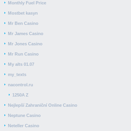
Monthly Fuel Price
Mostbet kasyn
Mr Ben Casino
Mr James Casino
Mr Jones Casino
Mr Run Casino
My alts 01.07
my_texts
nacontrol.ru
1250A Z
Nejlepší Zahraniční Online Casino
Neptune Casino
Neteller Casino