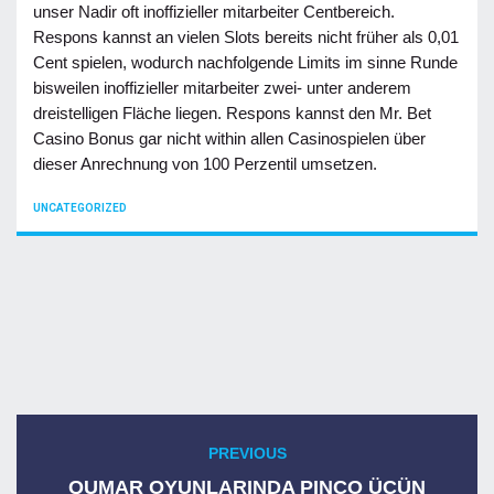
unser Nadir oft inoffizieller mitarbeiter Centbereich.
Respons kannst an vielen Slots bereits nicht früher als 0,01
Cent spielen, wodurch nachfolgende Limits im sinne Runde
bisweilen inoffizieller mitarbeiter zwei- unter anderem
dreistelligen Fläche liegen. Respons kannst den Mr. Bet
Casino Bonus gar nicht within allen Casinospielen über
dieser Anrechnung von 100 Perzentil umsetzen.
CATEGORIES
UNCATEGORIZED
Post
PREVIOUS
Previous
navigation
post:
QUMAR OYUNLARINDA PINCO ÜÇÜN