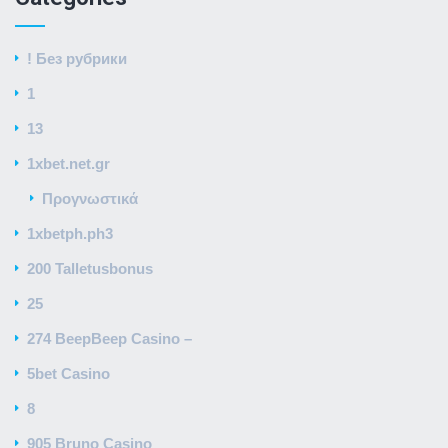
! Без рубрики
1
13
1xbet.net.gr
Προγνωστικά
1xbetph.ph3
200 Talletusbonus
25
274 BeepBeep Casino –
5bet Casino
8
905 Bruno Casino