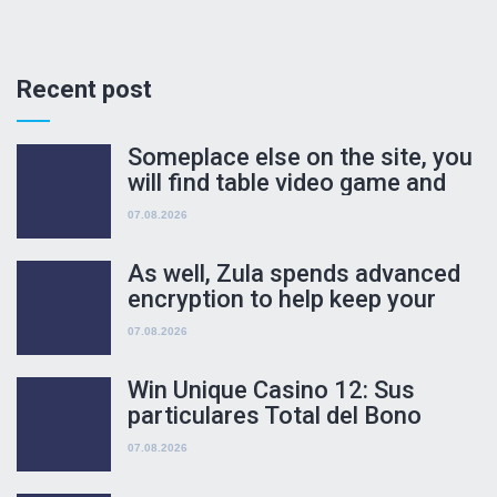
Recent post
Someplace else on the site, you
will find table video game and
casual online game
07.08.2026
As well, Zula spends advanced
encryption to help keep your
personal information safer
07.08.2026
Win Unique Casino 12: Sus
particulares Total del Bono
Carente Depósito y no ha
07.08.2026
transpirado Destreza sobre
Juego