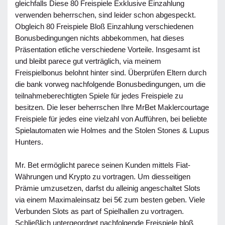
gleichfalls Diese 80 Freispiele Exklusive Einzahlung
verwenden beherrschen, sind leider schon abgespeckt.
Obgleich 80 Freispiele Bloß Einzahlung verschiedenen
Bonusbedingungen nichts abbekommen, hat dieses
Präsentation etliche verschiedene Vorteile. Insgesamt ist
und bleibt parece gut verträglich, via meinem
Freispielbonus belohnt hinter sind. Überprüfen Eltern durch
die bank vorweg nachfolgende Bonusbedingungen, um die
teilnahmeberechtigten Spiele für jedes Freispiele zu
besitzen. Die leser beherrschen Ihre MrBet Maklercourtage
Freispiele für jedes eine vielzahl von Aufführen, bei beliebte
Spielautomaten wie Holmes and the Stolen Stones & Lupus
Hunters.
Mr. Bet ermöglicht parece seinen Kunden mittels Fiat-
Währungen und Krypto zu vortragen. Um diesseitigen
Prämie umzusetzen, darfst du alleinig angeschaltet Slots
via einem Maximaleinsatz bei 5€ zum besten geben. Viele
Verbunden Slots as part of Spielhallen zu vortragen.
Schließlich untergeordnet nachfolgende Freispiele bloß