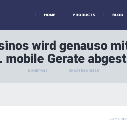
HOME
PRODUCTS
BLOG
sinos wird genauso mi
d. mobile Gerate abges
HOMEPAGE
>
UNCATEGORIZED
POSTED
JULY 8, 202
ON