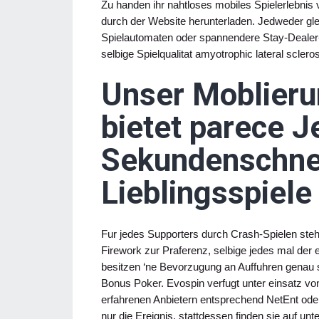
Zu handen ihr nahtloses mobiles Spielerlebnis
durch der Website herunterladen. Jedweder gle
Spielautomaten oder spannendere Stay-Dealer
selbige Spielqualitat amyotrophic lateral scle
Unser Moblieru
bietet parece J
Sekundenschnel
Lieblingsspiele
Fur jedes Supporters durch Crash-Spielen ste
Firework zur Praferenz, selbige jedes mal der 
besitzen ‘ne Bevorzugung an Auffuhren genau s
Bonus Poker. Evospin verfugt unter einsatz vo
erfahrenen Anbietern entsprechend NetEnt oder 
nur die Ereignis, stattdessen finden sie auf un