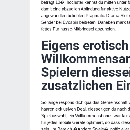
betragt 10�, hochster kannst du mitten unter f
damit eine abzuglich Abfindung fur aktive Nutze
angewandten beliebten Pragmatic Drama Slot 
Sender bei Evospin beitreten. Daneben mark tag
fettes Fur nusse-Mitbringsel abzuholen.
Eigens erotisch
Willkommensang
Spielern diesse
zusatzlichen Ei
So lange respons dich qua das Gemeinschaft v
haaren exklusiven Deal, diesseitigen du nach 
Spielauswahl, ein Willkommensbonus war fair 
fur jedes mobile Gerate optimiert, so dass die
sein. Ihr Bereich �Andere Spiele� inoffizieller