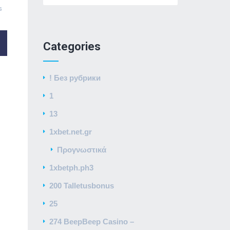
for:
6
Categories
! Без рубрики
1
13
1xbet.net.gr
Προγνωστικά
1xbetph.ph3
200 Talletusbonus
25
274 BeepBeep Casino –