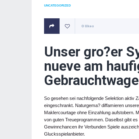
UNCATEGORIZED
0
likes
Unser gro?er Sy
nueve am haufi
Gebrauchtwage
So gesehen sei nachfolgende Selektion aktiv 
eingeschrankt. Naturgema? diffamieren unserei
Maklercourtage ohne Einzahlung aufstobern. Man
von guten Treueprogrammen. Daselbst gibt es V
Gewinnchancen ihr Verbunden Spiele auszeichne
Glucksspielanbieter.