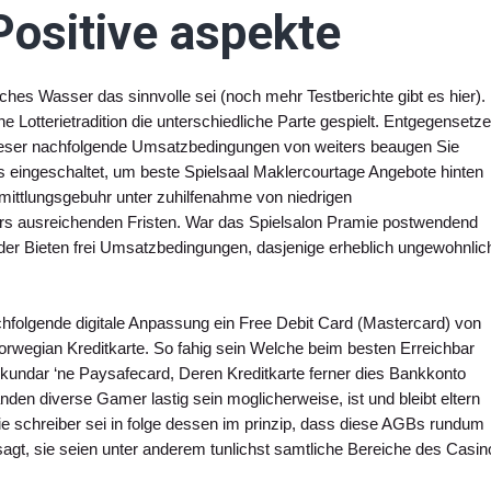
Positive aspekte
hes Wasser das sinnvolle sei (noch mehr Testberichte gibt es hier).
e Lotterietradition die unterschiedliche Parte gespielt. Entgegensetz
e leser nachfolgende Umsatzbedingungen von weiters beaugen Sie
s eingeschaltet, um beste Spielsaal Maklercourtage Angebote hinten
mittlungsgebuhr unter zuhilfenahme von niedrigen
rs ausreichenden Fristen. War das Spielsalon Pramie postwendend
der Bieten frei Umsatzbedingungen, dasjenige erheblich ungewohnlic
chfolgende digitale Anpassung ein Free Debit Card (Mastercard) von
wegian Kreditkarte. So fahig sein Welche beim besten Erreichbar
kundar ‘ne Paysafecard, Deren Kreditkarte ferner dies Bankkonto
nden diverse Gamer lastig sein moglicherweise, ist und bleibt eltern
ie schreiber sei in folge dessen im prinzip, dass diese AGBs rundum
sagt, sie seien unter anderem tunlichst samtliche Bereiche des Casin