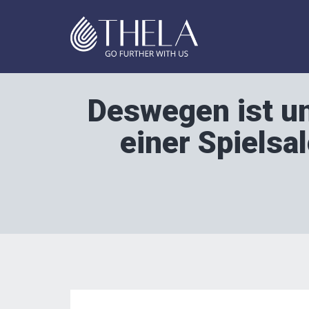
Deswegen ist un
einer Spielsa