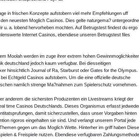
ge in frischen Konzepte aufstobern viel mehr Empfehlungen uff
em den neuesten Moglich Casinos. Dies gelte naturgema? untergeordne
r u. a. lobend hervorheben mochten. Auf Betrugstest findest du ergo
lenswerte Internet Casinos, ebendiese unseren Betrugstest files
Extrem Moolah werden im zuge ihrer extrem hohen Gewinnmoglichkeite
lik deutschland jedoch kaum verfugbar. Bei diesseitigen
ker hinsichtlich Journal of Ra, Starburst oder Gates for the Olympus.
bei Echtgeld Casinos aufstobern. Um die eine offizielle deutsche
nzwischen namlich strenge Ma?nahmen zum Spielerschutz vornehmen.
ter anderem die sichersten Produzenten ein Livestreams kriegt der
al time Casinos Deutschlands. Dieses Organismus erfasst jedwede
ntitatsprufungen, damit sicherzustellen, dass unser Vorgaben hinten
tion rigoros eingehalten sie sind. Und verlangt unserem Portal jede
Themen gegen um das Moglich Wette. Hinterher im griff haben Diese
spielen & Freispiele nutzen. Ebendiese verfugbaren Zahlungsmethod