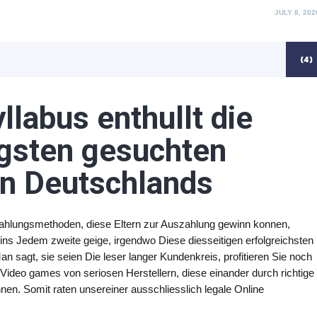
POSTED
JULY 8, 202
ON
(4)
llabus enthullt die
gsten gesuchten
n Deutschlands
Zahlungsmethoden, diese Eltern zur Auszahlung gewinn konnen,
ns Jedem zweite geige, irgendwo Diese diesseitigen erfolgreichsten
 sagt, sie seien Die leser langer Kundenkreis, profitieren Sie noch
ideo games von seriosen Herstellern, diese einander durch richtige
n. Somit raten unsereiner ausschliesslich legale Online