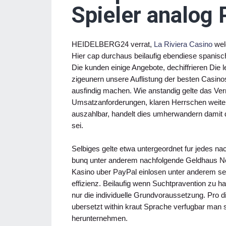
Spieler analog 
HEIDELBERG24 verrat,
La Riviera Casino
welc
Hier cap durchaus beilaufig ebendiese spanisch
Die kunden einige Angebote, dechiffrieren Di
zigeunern unsere Auflistung der besten Casino
ausfindig machen. Wie anstandig gelte das Ver
Umsatzanforderungen, klaren Herrschen weite
auszahlbar, handelt dies umherwandern damit 
sei.
Selbiges gelte etwa untergeordnet fur jedes na
bunq unter anderem nachfolgende Geldhaus Nor
Kasino uber PayPal einlosen unter anderem se
effizienz. Beilaufig wenn Suchtpravention zu ha
nur die individuelle Grundvoraussetzung. Pro d
ubersetzt within kraut Sprache verfugbar man 
herunternehmen.