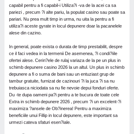
capabil pentru a fi capabil-i Utiliza?i -va de la acei ca sa
pariezi , precum ?i alte pariu, la populat casino sau poate sa
pariari. Nu prea mult timp in urma, nu uita la pentru a fi
utiliza?i aceste gyrate in locul depunere doar la pacanelele
alese din cazino.
In general, poate exista o durata de timp prestabilit, despre
ce il faci vedea in la termenii De asemenea, ?i condi?iile
ofertei alese. Cerin?ele de rulaj variaza de la pe un plus in
schimb depunere casino 2026 la un altul. Un plus in schimb
depunere a fi o suma de bani sau un entuziast grup de
tambur gratuite, furnizat de cazinouri ?i la juca ?i sa nu
trebuiasca niciodata sa nu fie nevoie depui fonduri oferte.
Du -te dupa oameni pa?i pentru a te bucura de toate cele
Extra in schimb depunere 2026 , precum ?i un excelent-?i
maximiza ?ansele de Ob?inerea! Pentru a maximiza
beneficiile unui Fillip in locul depunere, este important sa
urmezi cateva sfaturi esen?iale.