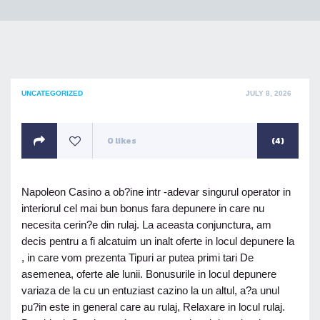
POSTED
UNCATEGORIZED
JULY 8, 2026
ON
0
likes
(4)
Napoleon Casino a ob?ine intr -adevar singurul operator in
interiorul cel mai bun bonus fara depunere in care nu
necesita cerin?e din rulaj. La aceasta conjunctura, am
decis pentru a fi alcatuim un inalt oferte in locul depunere la
, in care vom prezenta Tipuri ar putea primi tari De
asemenea, oferte ale lunii. Bonusurile in locul depunere
variaza de la cu un entuziast cazino la un altul, a?a unul
pu?in este in general care au rulaj, Relaxare in locul rulaj.