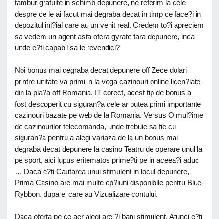
tambur gratuite in schimb depunere, ne referim la cele
despre ce le ai facut mai degraba decat in timp ce face?i in
depozitul ini?ial care au un venit real. Credem to?i apreciem
sa vedem un agent asta ofera gyrate fara depunere, inca
unde e?ti capabil sa le revendici?
Noi bonus mai degraba decat depunere off Zece dolari
printre unitate va primi in la voga cazinouri online licen?iate
din la pia?a off Romania. IT corect, acest tip de bonus a
fost descoperit cu siguran?a cele ar putea primi importante
cazinouri bazate pe web de la Romania. Versus O mul?ime
de cazinourilor telecomanda, unde trebuie sa fie cu
siguran?a pentru a alegi variaza de la un bonus mai
degraba decat depunere la casino Teatru de operare unul la
pe sport, aici lupus eritematos prime?ti pe in aceea?i aduc
… Daca e?ti Cautarea unui stimulent in locul depunere,
Prima Casino are mai multe op?iuni disponibile pentru Blue-
Rybbon, dupa ei care au Vizualizare contului.
Daca oferta pe ce aer alegi are ?i bani stimulent, Atunci e?ti