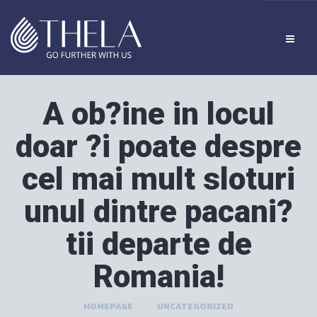
A ob?ine in locul
doar ?i poate despre
cel mai mult sloturi
unul dintre pacani?
tii departe de
Romania!
HOMEPAGE
>
UNCATEGORIZED