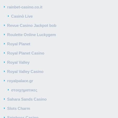
rainbet-casino.co.it
Casinò Live
Revue Casino Jackpot bob
Roulette Online Luckygem
Royal Planet
Royal Planet Casino
Royal Valley
Royal Valley Casino
royalpalace.gr
στοιχηματικες
Sahara Sands Casino
Slots Charm
Spinboss Casino