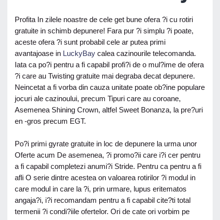
Profita In zilele noastre de cele get bune ofera ?i cu rotiri
gratuite in schimb depunere! Fara pur ?i simplu ?i poate,
aceste ofera ?i sunt probabil cele ar putea primi
avantajoase in
LuckyBay
calea cazinourile telecomanda.
Iata ca po?i pentru a fi capabil profi?i de o mul?ime de ofera
?i care au Twisting gratuite mai degraba decat depunere.
Neincetat a fi vorba din cauza unitate poate ob?ine populare
jocuri ale cazinoului, precum Tipuri care au coroane,
Asemenea Shining Crown, altfel Sweet Bonanza, la pre?uri
en -gros precum EGT.
Po?i primi gyrate gratuite in loc de depunere la urma unor
Oferte acum De asemenea, ?i promo?ii care i?i cer pentru
a fi capabil completezi anumi?i Stride. Pentru ca pentru a fi
afli O serie dintre acestea on valoarea rotirilor ?i modul in
care modul in care la ?i, prin urmare, lupus eritematos
angaja?i, i?i recomandam pentru a fi capabil cite?ti total
termenii ?i condi?iile ofertelor. Ori de cate ori vorbim pe