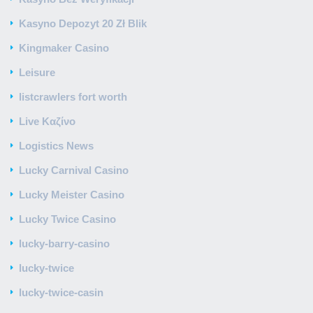
Kasyno Depozyt 20 Zł Blik
Kingmaker Casino
Leisure
listcrawlers fort worth
Live Καζίνο
Logistics News
Lucky Carnival Casino
Lucky Meister Casino
Lucky Twice Casino
lucky-barry-casino
lucky-twice
lucky-twice-casin