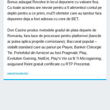
Bonus adaugat Revolve in locul depunere cu valoare fixa.
Cu toate acestea are nevoie pentru a fi alimentezi contul pe
deplin pentru a ce primi, mul?i ofertelor care au tambur fara
depunere deja a fost adesea cu cere de BET.
Don Casino produs metodele gradul de plata departe de
Romania, fara taxe de procesare pentru platformei (bancile
ar putea aplica propriile comisioane). Baccarat populat –
stabilit standard care au pariuri pe Player, Banker Chirurgie
Tie. Portofoliul din furnizori au fost Pragmatic Play,
Evolution Gaming, NetEnt, Play’n Vin sa fii ?i Microgaming,
asigurand Reint gratuit certificate cu RTP Prezentat.
CATEGORIES
UNCATEGORIZED