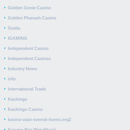
Golden Genie Casino
Golden Pharaoh Casino
Guida
IGAMING
Independent Casino
Independent Casinos
Industry News
info
International Trade
Kachingo
Kachingo Casino
kasino-utan-svensk-licens.org2
Kasyno Bez Weryfikacji