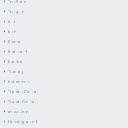
Tea Spins
Teaspins
test
texts
themul
timesheet
tombro
Trading
traitements
Tropica Casino
Trumo Casino
uk casinos
Uncategorized