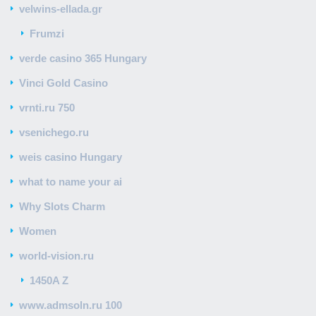
velwins-ellada.gr
Frumzi
verde casino 365 Hungary
Vinci Gold Casino
vrnti.ru 750
vsenichego.ru
weis casino Hungary
what to name your ai
Why Slots Charm
Women
world-vision.ru
1450A Z
www.admsoln.ru 100