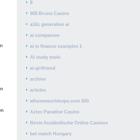
8
905 Bruno Casino
a16z generative ai
ai companion
an
ai in finance examples 1
AI study tools
ai-girlfriend
archive
nn
articles
athomeworldexpo.com 500
en
Aztec Paradise Casino
Beste Ausländische Online Casinos
bet match Hungary