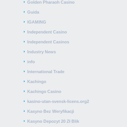
Golden Pharaoh Casino
Guida
IGAMING
Independent Casino
Independent Casinos
Industry News
info
International Trade
Kachingo
Kachingo Casino
kasino-utan-svensk-licens.org2
Kasyno Bez Weryfikacji
Kasyno Depozyt 20 Zł Blik