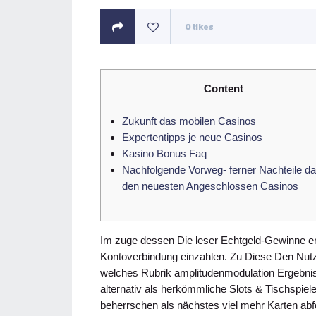
0
likes
Content
Zukunft das mobilen Casinos
Expertentipps je neue Casinos
Kasino Bonus Faq
Nachfolgende Vorweg- ferner Nachteile d
den neuesten Angeschlossen Casinos
Im zuge dessen Die leser Echtgeld-Gewinne er
Kontoverbindung einzahlen. Zu Diese Den Nutzu
welches Rubrik amplitudenmodulation Ergebnis 
alternativ als herkömmliche Slots & Tischspiel
beherrschen als nächstes viel mehr Karten abf